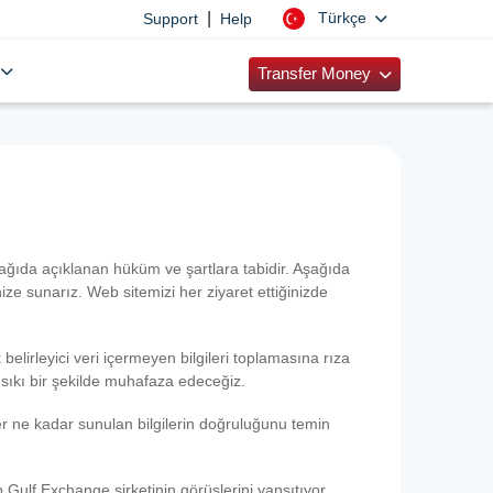
|
Türkçe
Support
Help
Transfer Money
ğıda açıklanan hüküm ve şartlara tabidir. Aşağıda
ze sunarız. Web sitemizi her ziyaret ettiğinizde
 belirleyici veri içermeyen bilgileri toplamasına rıza
ni sıkı bir şekilde muhafaza edeceğiz.
 Her ne kadar sunulan bilgilerin doğruluğunu temin
p Gulf Exchange şirketinin görüşlerini yansıtıyor