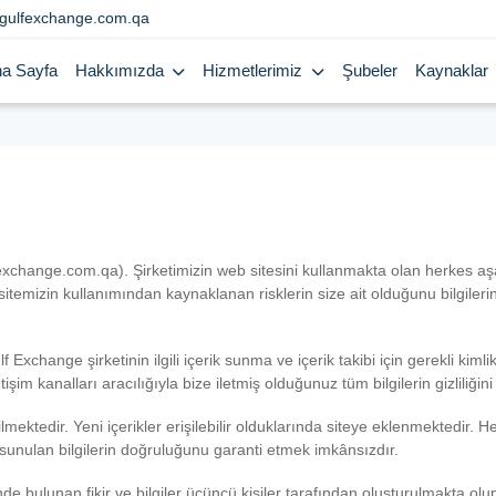
gulfexchange.com.qa
a Sayfa
Hakkımızda
Hizmetlerimiz
Şubeler
Kaynaklar
change.com.qa). Şirketimizin web sitesini kullanmakta olan herkes aşa
emizin kullanımından kaynaklanan risklerin size ait olduğunu bilgilerini
 Exchange şirketinin ilgili içerik sunma ve içerik takibi için gerekli kimlik
işim kanalları aracılığıyla bize iletmiş olduğunuz tüm bilgilerin gizliliği
ilmektedir. Yeni içerikler erişilebilir olduklarında siteye eklenmektedir.
 sunulan bilgilerin doğruluğunu garanti etmek imkânsızdır.
de bulunan fikir ve bilgiler üçüncü kişiler tarafından oluşturulmakta olu