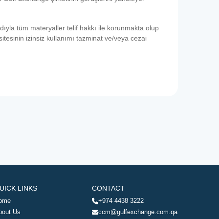
dıyla tüm materyaller telif hakkı ile korunmakta olup
itesinin izinsiz kullanımı tazminat ve/veya cezai
UICK LINKS
CONTACT
ome
+974 4438 3222
bout Us
ccm@gulfexchange.com.qa