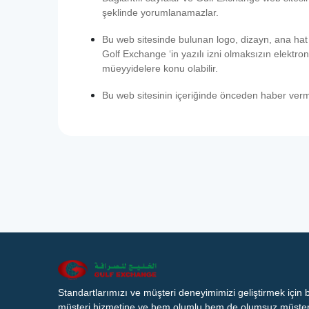
şeklinde yorumlanamazlar.
Bu web sitesinde bulunan logo, dizayn, ana hat d
Golf Exchange ‘in yazılı izni olmaksızın elektro
müeyyidelere konu olabilir.
Bu web sitesinin içeriğinde önceden haber vermek
Standartlarımızı ve müşteri deneyimimizi geliştirmek için
müşteri hizmetine ve hem olumlu hem de olumsuz müşteri 