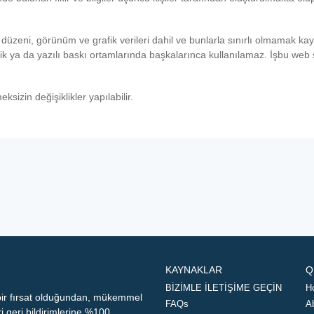
üzeni, görünüm ve grafik verileri dahil ve bunlarla sınırlı olmamak kay
nik ya da yazılı baskı ortamlarında başkalarınca kullanılamaz. İşbu web s
sizin değişiklikler yapılabilir.
KAYNAKLAR
Q
BİZİMLE İLETİŞİME GEÇİN
H
 bir fırsat olduğundan, mükemmel
FAQs
A
geri bildirimlerine %100