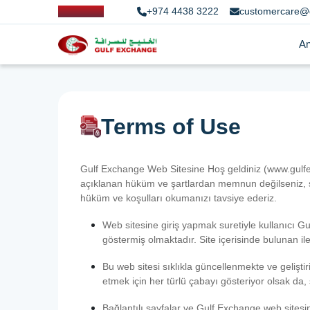
+974 4438 3222
customercare@
An
Terms of Use
Gulf Exchange Web Sitesine Hoş geldiniz (www.gulfex
açıklanan hüküm ve şartlardan memnun değilseniz, sit
hüküm ve koşulları okumanızı tavsiye ederiz.
Web sitesine giriş yapmak suretiyle kullanıcı Gulf
göstermiş olmaktadır. Site içerisinde bulunan ilet
Bu web sitesi sıklıkla güncellenmekte ve geliştir
etmek için her türlü çabayı gösteriyor olsak da,
Bağlantılı sayfalar ve Gulf Exchange web sitesin