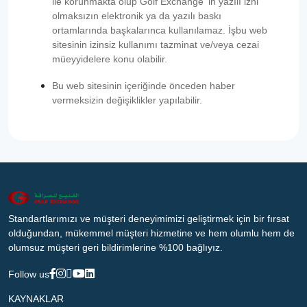
ile korunmakta olup Golf Exchange ‘in yazılı izni
olmaksızın elektronik ya da yazılı baskı
ortamlarında başkalarınca kullanılamaz. İşbu web
sitesinin izinsiz kullanımı tazminat ve/veya cezai
müeyyidelere konu olabilir.
Bu web sitesinin içeriğinde önceden haber
vermeksizin değişiklikler yapılabilir.
Standartlarımızı ve müşteri deneyimimizi geliştirmek için bir fırsat
olduğundan, mükemmel müşteri hizmetine ve hem olumlu hem de
olumsuz müşteri geri bildirimlerine %100 bağlıyız.
Follow us
KAYNAKLAR