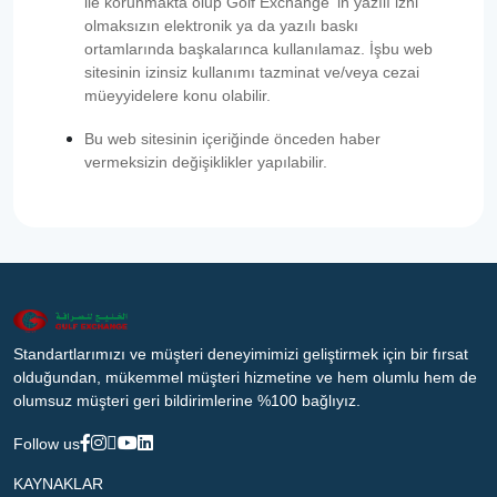
ile korunmakta olup Golf Exchange ‘in yazılı izni
olmaksızın elektronik ya da yazılı baskı
ortamlarında başkalarınca kullanılamaz. İşbu web
sitesinin izinsiz kullanımı tazminat ve/veya cezai
müeyyidelere konu olabilir.
Bu web sitesinin içeriğinde önceden haber
vermeksizin değişiklikler yapılabilir.
Standartlarımızı ve müşteri deneyimimizi geliştirmek için bir fırsat
olduğundan, mükemmel müşteri hizmetine ve hem olumlu hem de
olumsuz müşteri geri bildirimlerine %100 bağlıyız.
Follow us
KAYNAKLAR