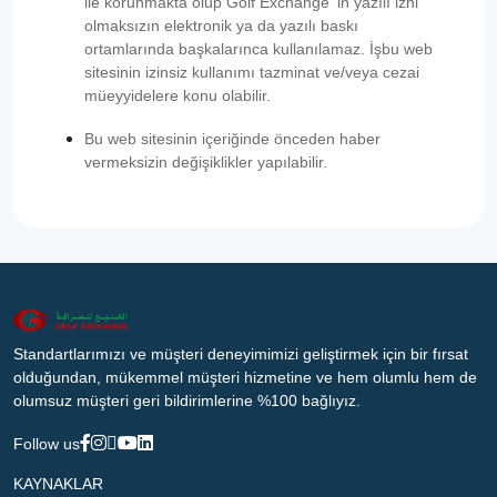
ile korunmakta olup Golf Exchange ‘in yazılı izni
olmaksızın elektronik ya da yazılı baskı
ortamlarında başkalarınca kullanılamaz. İşbu web
sitesinin izinsiz kullanımı tazminat ve/veya cezai
müeyyidelere konu olabilir.
Bu web sitesinin içeriğinde önceden haber
vermeksizin değişiklikler yapılabilir.
Standartlarımızı ve müşteri deneyimimizi geliştirmek için bir fırsat
olduğundan, mükemmel müşteri hizmetine ve hem olumlu hem de
olumsuz müşteri geri bildirimlerine %100 bağlıyız.
Follow us
KAYNAKLAR