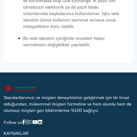
ile korunmakta olup Golf Exchange ‘in yazılı izni
olmaksızın elektronik ya da yazılı baskı
ortamlarında başkalarınca kullanılamaz. İşbu web
sitesinin izinsiz kullanımı tazminat ve/veya cezai
müeyyidelere konu olabilir.
Bu web sitesinin içeriğinde önceden haber
vermeksizin değişiklikler yapılabilir.
Standartlarımızı ve müşteri deneyimimizi geliştirmek için bir fırsat
olduğundan, mükemmel müşteri hizmetine ve hem olumlu hem de
olumsuz müşteri geri bildirimlerine %100 bağlıyız.
Follow us
KAYNAKLAR