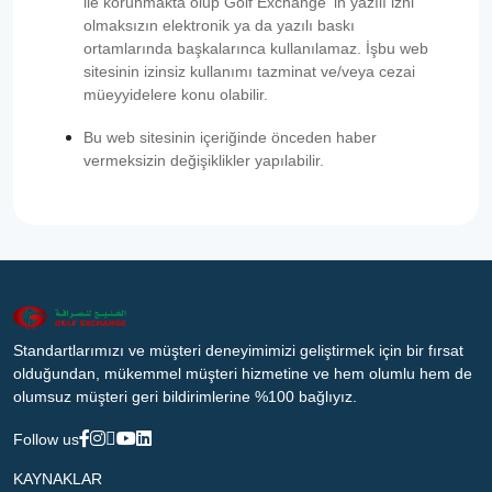
ile korunmakta olup Golf Exchange ‘in yazılı izni
olmaksızın elektronik ya da yazılı baskı
ortamlarında başkalarınca kullanılamaz. İşbu web
sitesinin izinsiz kullanımı tazminat ve/veya cezai
müeyyidelere konu olabilir.
Bu web sitesinin içeriğinde önceden haber
vermeksizin değişiklikler yapılabilir.
Standartlarımızı ve müşteri deneyimimizi geliştirmek için bir fırsat
olduğundan, mükemmel müşteri hizmetine ve hem olumlu hem de
olumsuz müşteri geri bildirimlerine %100 bağlıyız.
Follow us
KAYNAKLAR