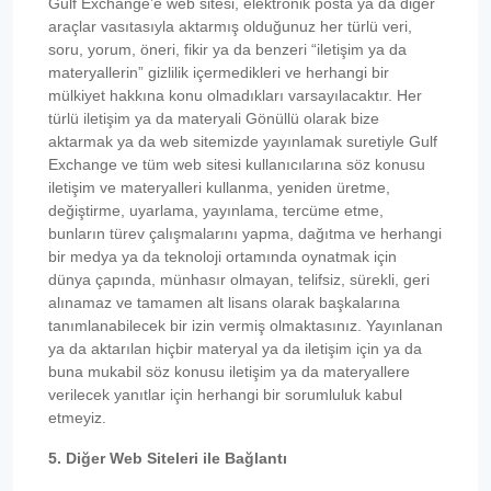
Gulf Exchange’e web sitesi, elektronik posta ya da diğer
araçlar vasıtasıyla aktarmış olduğunuz her türlü veri,
soru, yorum, öneri, fikir ya da benzeri “iletişim ya da
materyallerin” gizlilik içermedikleri ve herhangi bir
mülkiyet hakkına konu olmadıkları varsayılacaktır. Her
türlü iletişim ya da materyali Gönüllü olarak bize
aktarmak ya da web sitemizde yayınlamak suretiyle Gulf
Exchange ve tüm web sitesi kullanıcılarına söz konusu
iletişim ve materyalleri kullanma, yeniden üretme,
değiştirme, uyarlama, yayınlama, tercüme etme,
bunların türev çalışmalarını yapma, dağıtma ve herhangi
bir medya ya da teknoloji ortamında oynatmak için
dünya çapında, münhasır olmayan, telifsiz, sürekli, geri
alınamaz ve tamamen alt lisans olarak başkalarına
tanımlanabilecek bir izin vermiş olmaktasınız. Yayınlanan
ya da aktarılan hiçbir materyal ya da iletişim için ya da
buna mukabil söz konusu iletişim ya da materyallere
verilecek yanıtlar için herhangi bir sorumluluk kabul
etmeyiz.
5. Diğer Web Siteleri ile Bağlantı