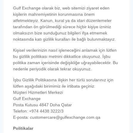
Gulf Exchange olarak biz, web sitemizi ziyaret eden
kişilerin mahremiyetinin korunmasına önem
atfetmekteyiz. Kanun, kural ya da idari düzenlemeler
tarafından ön görülmediği sürece hiçbir kişiye izniniz
olmaksızın bize sunduğunuz bilgileri ifşa etmemek
noktasında katı gizlilik kuralları ile bağlı bulunmaktayız.
Kişisel verilerinizin nasıl işleneceğini anlamak için lütfen
bu gizlilik politikası metnini dikkatlice okuyunuz. İşbu
politika zaman içerisinde değişikliğe uğrayabilecektir. Bu
nedenle periyodik olarak tekrar okuyunuz.
İşbu Gizlilik Politikasına ilişkin her türlü sorularınız için
lütfen aşağıdaki birimimiz ile irtibata geçiniz:
Müşteri Hizmetleri Merkezi
Gulf Exchange
Posta Kutusu 4847 Doha Qatar
Telefon: +974 4438 3222/3
E-posta: customercare@gulfexchange.com.qa
Politikalar