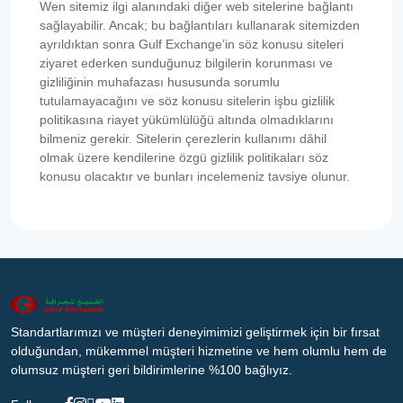
Wen sitemiz ilgi alanındaki diğer web sitelerine bağlantı
sağlayabilir. Ancak; bu bağlantıları kullanarak sitemizden
ayrıldıktan sonra Gulf Exchange’in söz konusu siteleri
ziyaret ederken sunduğunuz bilgilerin korunması ve
gizliliğinin muhafazası hususunda sorumlu
tutulamayacağını ve söz konusu sitelerin işbu gizlilik
politikasına riayet yükümlülüğü altında olmadıklarını
bilmeniz gerekir. Sitelerin çerezlerin kullanımı dâhil
olmak üzere kendilerine özgü gizlilik politikaları söz
konusu olacaktır ve bunları incelemeniz tavsiye olunur.
Standartlarımızı ve müşteri deneyimimizi geliştirmek için bir fırsat
olduğundan, mükemmel müşteri hizmetine ve hem olumlu hem de
olumsuz müşteri geri bildirimlerine %100 bağlıyız.