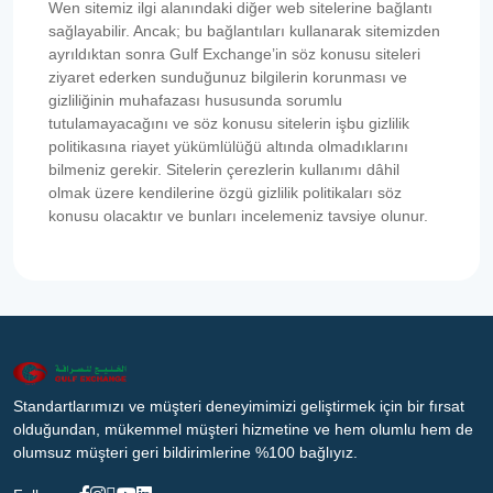
Wen sitemiz ilgi alanındaki diğer web sitelerine bağlantı
sağlayabilir. Ancak; bu bağlantıları kullanarak sitemizden
ayrıldıktan sonra Gulf Exchange’in söz konusu siteleri
ziyaret ederken sunduğunuz bilgilerin korunması ve
gizliliğinin muhafazası hususunda sorumlu
tutulamayacağını ve söz konusu sitelerin işbu gizlilik
politikasına riayet yükümlülüğü altında olmadıklarını
bilmeniz gerekir. Sitelerin çerezlerin kullanımı dâhil
olmak üzere kendilerine özgü gizlilik politikaları söz
konusu olacaktır ve bunları incelemeniz tavsiye olunur.
Standartlarımızı ve müşteri deneyimimizi geliştirmek için bir fırsat
olduğundan, mükemmel müşteri hizmetine ve hem olumlu hem de
olumsuz müşteri geri bildirimlerine %100 bağlıyız.