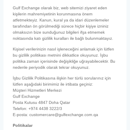
Gulf Exchange olarak biz, web sitemizi ziyaret eden
kişilerin mahremiyetinin korunmasına önem
atfetmekteyiz. Kanun, kural ya da idari düzenlemeler
tarafından ön görülmediği sürece hiçbir kişiye izniniz
olmaksızın bize sunduğunuz bilgileri ifşa etmemek
noktasında katı gizlilik kuralları ile bağlı bulunmaktayız.
Kişisel verilerinizin nasıl işleneceğini anlamak için lütfen
bu gizlilik politikası metnini dikkatlice okuyunuz. İşbu
politika zaman içerisinde değişikliğe uğrayabilecektir. Bu
nedenle periyodik olarak tekrar okuyunuz.
İşbu Gizlilik Politikasına ilişkin her türlü sorularınız için
lütfen aşağıdaki birimimiz ile irtibata geçiniz:
Müşteri Hizmetleri Merkezi
Gulf Exchange
Posta Kutusu 4847 Doha Qatar
Telefon: +974 4438 3222/3
E-posta: customercare@gulfexchange.com.qa
Politikalar