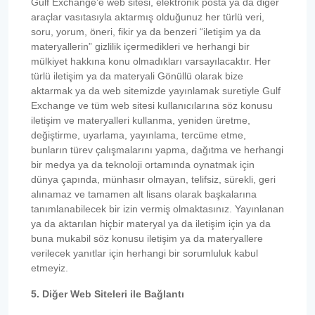
Gulf Exchange’e web sitesi, elektronik posta ya da diğer
araçlar vasıtasıyla aktarmış olduğunuz her türlü veri,
soru, yorum, öneri, fikir ya da benzeri “iletişim ya da
materyallerin” gizlilik içermedikleri ve herhangi bir
mülkiyet hakkına konu olmadıkları varsayılacaktır. Her
türlü iletişim ya da materyali Gönüllü olarak bize
aktarmak ya da web sitemizde yayınlamak suretiyle Gulf
Exchange ve tüm web sitesi kullanıcılarına söz konusu
iletişim ve materyalleri kullanma, yeniden üretme,
değiştirme, uyarlama, yayınlama, tercüme etme,
bunların türev çalışmalarını yapma, dağıtma ve herhangi
bir medya ya da teknoloji ortamında oynatmak için
dünya çapında, münhasır olmayan, telifsiz, sürekli, geri
alınamaz ve tamamen alt lisans olarak başkalarına
tanımlanabilecek bir izin vermiş olmaktasınız. Yayınlanan
ya da aktarılan hiçbir materyal ya da iletişim için ya da
buna mukabil söz konusu iletişim ya da materyallere
verilecek yanıtlar için herhangi bir sorumluluk kabul
etmeyiz.
5. Diğer Web Siteleri ile Bağlantı