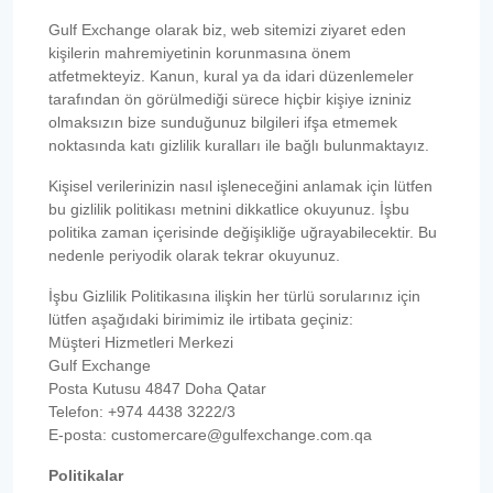
Gulf Exchange olarak biz, web sitemizi ziyaret eden
kişilerin mahremiyetinin korunmasına önem
atfetmekteyiz. Kanun, kural ya da idari düzenlemeler
tarafından ön görülmediği sürece hiçbir kişiye izniniz
olmaksızın bize sunduğunuz bilgileri ifşa etmemek
noktasında katı gizlilik kuralları ile bağlı bulunmaktayız.
Kişisel verilerinizin nasıl işleneceğini anlamak için lütfen
bu gizlilik politikası metnini dikkatlice okuyunuz. İşbu
politika zaman içerisinde değişikliğe uğrayabilecektir. Bu
nedenle periyodik olarak tekrar okuyunuz.
İşbu Gizlilik Politikasına ilişkin her türlü sorularınız için
lütfen aşağıdaki birimimiz ile irtibata geçiniz:
Müşteri Hizmetleri Merkezi
Gulf Exchange
Posta Kutusu 4847 Doha Qatar
Telefon: +974 4438 3222/3
E-posta: customercare@gulfexchange.com.qa
Politikalar