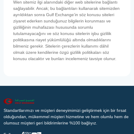
Wen sitemiz ilgi alanındaki diğer web sitelerine bağlantı
sağlayabilir. Ancak; bu bağlantıları kullanarak sitemizden
ayrıldıktan sonra Gulf Exchange’in söz konusu siteleri
ziyaret ederken sunduğunuz bilgilerin korunması ve
gizliliğinin muhafazası hususunda sorumlu
tutulamayacağını ve söz konusu sitelerin işbu gizlilik
politikasına riayet yükümlülüğü altında olmadıklarını
bilmeniz gerekir. Sitelerin çerezlerin kullanımı dâhil
olmak üzere kendilerine özgü gizlilik politikaları söz
konusu olacaktır ve bunları incelemeniz tavsiye olunur.
Standartlarımızı ve müşteri deneyimimizi geliştirmek için bir fırsat
olduğundan, mükemmel müşteri hizmetine ve hem olumlu hem de
olumsuz müşteri geri bildirimlerine %100 bağlıyız.