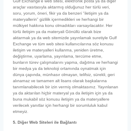
Gulf Exchange’e web sitesi, elektronik posta ya da diğer
araçlar vasıtasıyla aktarmış olduğunuz her türlü veri,
soru, yorum, öneri, fikir ya da benzeri “iletişim ya da
materyallerin” gizlilik içermedikleri ve herhangi bir
mülkiyet hakkına konu olmadıkları varsayılacaktır. Her
türlü iletişim ya da materyali Gönüllü olarak bize
aktarmak ya da web sitemizde yayınlamak suretiyle Gulf
Exchange ve tüm web sitesi kullanıcılarına söz konusu
iletişim ve materyalleri kullanma, yeniden üretme,
değiştirme, uyarlama, yayınlama, tercüme etme,
bunların türev çalışmalarını yapma, dağıtma ve herhangi
bir medya ya da teknoloji ortamında oynatmak için
dünya çapında, münhasır olmayan, telifsiz, sürekli, geri
alınamaz ve tamamen alt lisans olarak başkalarına
tanımlanabilecek bir izin vermiş olmaktasınız. Yayınlanan
ya da aktarılan hiçbir materyal ya da iletişim için ya da
buna mukabil söz konusu iletişim ya da materyallere
verilecek yanıtlar için herhangi bir sorumluluk kabul
etmeyiz.
5. Diğer Web Siteleri ile Bağlantı