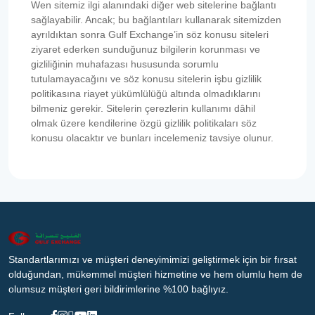
Wen sitemiz ilgi alanındaki diğer web sitelerine bağlantı
sağlayabilir. Ancak; bu bağlantıları kullanarak sitemizden
ayrıldıktan sonra Gulf Exchange’in söz konusu siteleri
ziyaret ederken sunduğunuz bilgilerin korunması ve
gizliliğinin muhafazası hususunda sorumlu
tutulamayacağını ve söz konusu sitelerin işbu gizlilik
politikasına riayet yükümlülüğü altında olmadıklarını
bilmeniz gerekir. Sitelerin çerezlerin kullanımı dâhil
olmak üzere kendilerine özgü gizlilik politikaları söz
konusu olacaktır ve bunları incelemeniz tavsiye olunur.
Standartlarımızı ve müşteri deneyimimizi geliştirmek için bir fırsat
olduğundan, mükemmel müşteri hizmetine ve hem olumlu hem de
olumsuz müşteri geri bildirimlerine %100 bağlıyız.