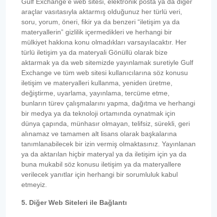
Gulf Exchange’e web sitesi, elektronik posta ya da diğer
araçlar vasıtasıyla aktarmış olduğunuz her türlü veri,
soru, yorum, öneri, fikir ya da benzeri “iletişim ya da
materyallerin” gizlilik içermedikleri ve herhangi bir
mülkiyet hakkına konu olmadıkları varsayılacaktır. Her
türlü iletişim ya da materyali Gönüllü olarak bize
aktarmak ya da web sitemizde yayınlamak suretiyle Gulf
Exchange ve tüm web sitesi kullanıcılarına söz konusu
iletişim ve materyalleri kullanma, yeniden üretme,
değiştirme, uyarlama, yayınlama, tercüme etme,
bunların türev çalışmalarını yapma, dağıtma ve herhangi
bir medya ya da teknoloji ortamında oynatmak için
dünya çapında, münhasır olmayan, telifsiz, sürekli, geri
alınamaz ve tamamen alt lisans olarak başkalarına
tanımlanabilecek bir izin vermiş olmaktasınız. Yayınlanan
ya da aktarılan hiçbir materyal ya da iletişim için ya da
buna mukabil söz konusu iletişim ya da materyallere
verilecek yanıtlar için herhangi bir sorumluluk kabul
etmeyiz.
5. Diğer Web Siteleri ile Bağlantı