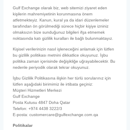
Gulf Exchange olarak biz, web sitemizi ziyaret eden
kişilerin mahremiyetinin korunmasına önem
atfetmekteyiz. Kanun, kural ya da idari düzenlemeler
tarafından ön görülmediği sürece hiçbir kişiye izniniz
olmaksızın bize sunduğunuz bilgileri ifşa etmemek
noktasında katı gizlilik kuralları ile bağlı bulunmaktayız.
Kişisel verilerinizin nasıl işleneceğini anlamak için lütfen
bu gizlilik politikası metnini dikkatlice okuyunuz. İşbu
politika zaman içerisinde değişikliğe uğrayabilecektir. Bu
nedenle periyodik olarak tekrar okuyunuz.
İşbu Gizlilik Politikasına ilişkin her türlü sorularınız için
lütfen aşağıdaki birimimiz ile irtibata geçiniz:
Müşteri Hizmetleri Merkezi
Gulf Exchange
Posta Kutusu 4847 Doha Qatar
Telefon: +974 4438 3222/3
E-posta: customercare@gulfexchange.com.qa
Politikalar