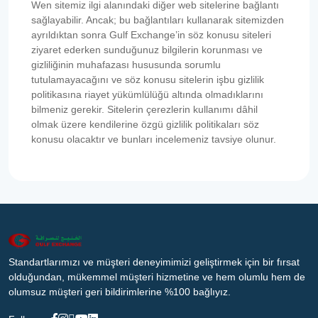
Wen sitemiz ilgi alanındaki diğer web sitelerine bağlantı
sağlayabilir. Ancak; bu bağlantıları kullanarak sitemizden
ayrıldıktan sonra Gulf Exchange’in söz konusu siteleri
ziyaret ederken sunduğunuz bilgilerin korunması ve
gizliliğinin muhafazası hususunda sorumlu
tutulamayacağını ve söz konusu sitelerin işbu gizlilik
politikasına riayet yükümlülüğü altında olmadıklarını
bilmeniz gerekir. Sitelerin çerezlerin kullanımı dâhil
olmak üzere kendilerine özgü gizlilik politikaları söz
konusu olacaktır ve bunları incelemeniz tavsiye olunur.
Standartlarımızı ve müşteri deneyimimizi geliştirmek için bir fırsat
olduğundan, mükemmel müşteri hizmetine ve hem olumlu hem de
olumsuz müşteri geri bildirimlerine %100 bağlıyız.