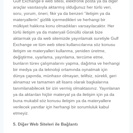
Gulf Exchange’e web sitesi, elektronik posta ya da diğer
araçlar vasıtasıyla aktarmış olduğunuz her türlü veri,
soru, yorum, öneri, fikir ya da benzeri “iletişim ya da
materyallerin” gizlilik içermedikleri ve herhangi bir
mülkiyet hakkına konu olmadıkları varsayılacaktır. Her
türlü iletişim ya da materyali Gönüllü olarak bize
aktarmak ya da web sitemizde yayınlamak suretiyle Gulf
Exchange ve tüm web sitesi kullanıcılarına söz konusu
iletişim ve materyalleri kullanma, yeniden üretme,
değiştirme, uyarlama, yayınlama, tercüme etme,
bunların türev çalışmalarını yapma, dağıtma ve herhangi
bir medya ya da teknoloji ortamında oynatmak için
dünya çapında, münhasır olmayan, telifsiz, sürekli, geri
alınamaz ve tamamen alt lisans olarak başkalarına
tanımlanabilecek bir izin vermiş olmaktasınız. Yayınlanan
ya da aktarılan hiçbir materyal ya da iletişim için ya da
buna mukabil söz konusu iletişim ya da materyallere
verilecek yanıtlar için herhangi bir sorumluluk kabul
etmeyiz.
5. Diğer Web Siteleri ile Bağlantı