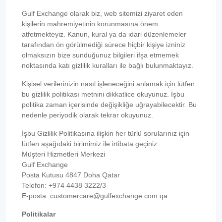
Gulf Exchange olarak biz, web sitemizi ziyaret eden
kişilerin mahremiyetinin korunmasına önem
atfetmekteyiz. Kanun, kural ya da idari düzenlemeler
tarafından ön görülmediği sürece hiçbir kişiye izniniz
olmaksızın bize sunduğunuz bilgileri ifşa etmemek
noktasında katı gizlilik kuralları ile bağlı bulunmaktayız.
Kişisel verilerinizin nasıl işleneceğini anlamak için lütfen
bu gizlilik politikası metnini dikkatlice okuyunuz. İşbu
politika zaman içerisinde değişikliğe uğrayabilecektir. Bu
nedenle periyodik olarak tekrar okuyunuz.
İşbu Gizlilik Politikasına ilişkin her türlü sorularınız için
lütfen aşağıdaki birimimiz ile irtibata geçiniz:
Müşteri Hizmetleri Merkezi
Gulf Exchange
Posta Kutusu 4847 Doha Qatar
Telefon: +974 4438 3222/3
E-posta: customercare@gulfexchange.com.qa
Politikalar