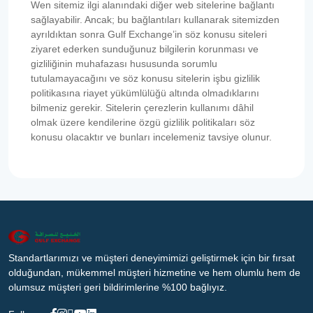
Wen sitemiz ilgi alanındaki diğer web sitelerine bağlantı
sağlayabilir. Ancak; bu bağlantıları kullanarak sitemizden
ayrıldıktan sonra Gulf Exchange’in söz konusu siteleri
ziyaret ederken sunduğunuz bilgilerin korunması ve
gizliliğinin muhafazası hususunda sorumlu
tutulamayacağını ve söz konusu sitelerin işbu gizlilik
politikasına riayet yükümlülüğü altında olmadıklarını
bilmeniz gerekir. Sitelerin çerezlerin kullanımı dâhil
olmak üzere kendilerine özgü gizlilik politikaları söz
konusu olacaktır ve bunları incelemeniz tavsiye olunur.
Standartlarımızı ve müşteri deneyimimizi geliştirmek için bir fırsat
olduğundan, mükemmel müşteri hizmetine ve hem olumlu hem de
olumsuz müşteri geri bildirimlerine %100 bağlıyız.