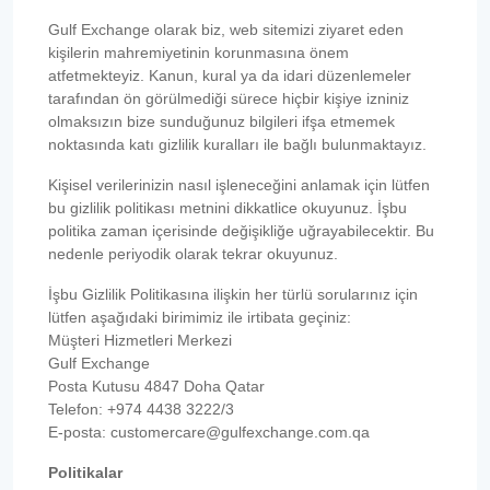
Gulf Exchange olarak biz, web sitemizi ziyaret eden
kişilerin mahremiyetinin korunmasına önem
atfetmekteyiz. Kanun, kural ya da idari düzenlemeler
tarafından ön görülmediği sürece hiçbir kişiye izniniz
olmaksızın bize sunduğunuz bilgileri ifşa etmemek
noktasında katı gizlilik kuralları ile bağlı bulunmaktayız.
Kişisel verilerinizin nasıl işleneceğini anlamak için lütfen
bu gizlilik politikası metnini dikkatlice okuyunuz. İşbu
politika zaman içerisinde değişikliğe uğrayabilecektir. Bu
nedenle periyodik olarak tekrar okuyunuz.
İşbu Gizlilik Politikasına ilişkin her türlü sorularınız için
lütfen aşağıdaki birimimiz ile irtibata geçiniz:
Müşteri Hizmetleri Merkezi
Gulf Exchange
Posta Kutusu 4847 Doha Qatar
Telefon: +974 4438 3222/3
E-posta: customercare@gulfexchange.com.qa
Politikalar