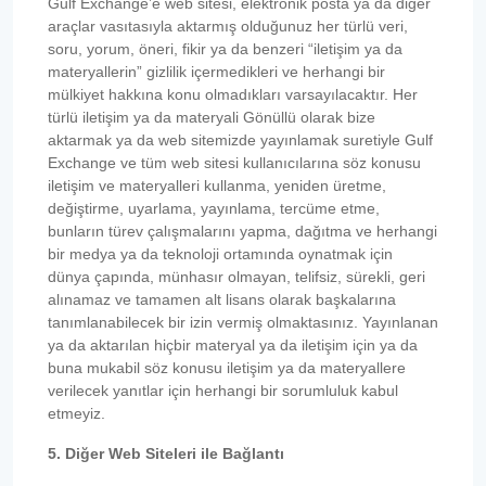
Gulf Exchange’e web sitesi, elektronik posta ya da diğer
araçlar vasıtasıyla aktarmış olduğunuz her türlü veri,
soru, yorum, öneri, fikir ya da benzeri “iletişim ya da
materyallerin” gizlilik içermedikleri ve herhangi bir
mülkiyet hakkına konu olmadıkları varsayılacaktır. Her
türlü iletişim ya da materyali Gönüllü olarak bize
aktarmak ya da web sitemizde yayınlamak suretiyle Gulf
Exchange ve tüm web sitesi kullanıcılarına söz konusu
iletişim ve materyalleri kullanma, yeniden üretme,
değiştirme, uyarlama, yayınlama, tercüme etme,
bunların türev çalışmalarını yapma, dağıtma ve herhangi
bir medya ya da teknoloji ortamında oynatmak için
dünya çapında, münhasır olmayan, telifsiz, sürekli, geri
alınamaz ve tamamen alt lisans olarak başkalarına
tanımlanabilecek bir izin vermiş olmaktasınız. Yayınlanan
ya da aktarılan hiçbir materyal ya da iletişim için ya da
buna mukabil söz konusu iletişim ya da materyallere
verilecek yanıtlar için herhangi bir sorumluluk kabul
etmeyiz.
5. Diğer Web Siteleri ile Bağlantı