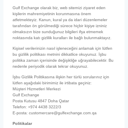
Gulf Exchange olarak biz, web sitemizi ziyaret eden
kişilerin mahremiyetinin korunmasına önem
atfetmekteyiz. Kanun, kural ya da idari düzenlemeler
tarafından ön görülmediği sürece hiçbir kişiye izniniz
olmaksızın bize sunduğunuz bilgileri ifşa etmemek
noktasında katı gizlilik kuralları ile bağlı bulunmaktayız.
Kişisel verilerinizin nasıl işleneceğini anlamak için lütfen
bu gizlilik politikası metnini dikkatlice okuyunuz. İşbu
politika zaman içerisinde değişikliğe uğrayabilecektir. Bu
nedenle periyodik olarak tekrar okuyunuz.
İşbu Gizlilik Politikasına ilişkin her türlü sorularınız için
lütfen aşağıdaki birimimiz ile irtibata geçiniz:
Müşteri Hizmetleri Merkezi
Gulf Exchange
Posta Kutusu 4847 Doha Qatar
Telefon: +974 4438 3222/3
E-posta: customercare@gulfexchange.com.qa
Politikalar