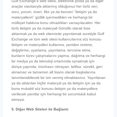
Gulf Exchange’e web sitesi, elektronik posta ya da diğer
araçlar vasıtasıyla aktarmış olduğunuz her türlü veri,
soru, yorum, öneri, fikir ya da benzeri “iletişim ya da
materyallerin” gizlilik içermedikleri ve herhangi bir
mülkiyet hakkına konu olmadıkları varsayılacaktır. Her
türlü iletişim ya da materyali Gönüllü olarak bize
aktarmak ya da web sitemizde yayınlamak suretiyle Gulf
Exchange ve tüm web sitesi kullanıcılarına söz konusu
iletişim ve materyalleri kullanma, yeniden üretme,
değiştirme, uyarlama, yayınlama, tercüme etme,
bunların türev çalışmalarını yapma, dağıtma ve herhangi
bir medya ya da teknoloji ortamında oynatmak için
dünya çapında, münhasır olmayan, telifsiz, sürekli, geri
alınamaz ve tamamen alt lisans olarak başkalarına
tanımlanabilecek bir izin vermiş olmaktasınız. Yayınlanan
ya da aktarılan hiçbir materyal ya da iletişim için ya da
buna mukabil söz konusu iletişim ya da materyallere
verilecek yanıtlar için herhangi bir sorumluluk kabul
etmeyiz.
5. Diğer Web Siteleri ile Bağlantı