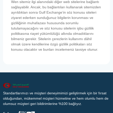
Wen sitemiz ilgi alanındaki diğer web sitelerine bağlantı
sağlayabilir. Ancak; bu bağlantıları kullanarak sitemizden
ayrıldıktan sonra Gulf Exchange’in söz konusu siteleri
ziyaret ederken sunduğunuz bilgilerin korunması ve
gizliliğinin muhafazası hususunda sorumlu
tutulamayacağını ve söz konusu sitelerin işbu gizlilik
politikasına riayet yükümlülüğü altında olmadıklarını
bilmeniz gerekir. Sitelerin çerezlerin kullanımı dâhil
olmak üzere kendilerine özgü gizlilik politikaları söz
konusu olacaktır ve bunları incelemeniz tavsiye olunur.
Standartlarımızı ve müşteri deneyimimizi geliştirmek için bir fırsat
olduğundan, mükemmel müşteri hizmetine ve hem olumlu hem de
olumsuz müşteri geri bildirimlerine %100 bağlıyız.