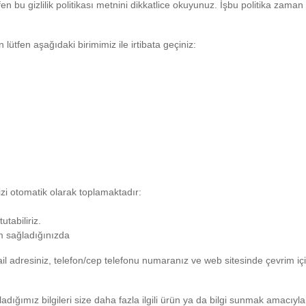
ütfen bu gizlilik politikası metnini dikkatlice okuyunuz. İşbu politika zama
çin lütfen aşağıdaki birimimiz ile irtibata geçiniz:
nizi otomatik olarak toplamaktadır:
utabiliriz.
im sağladığınızda
mail adresiniz, telefon/cep telefonu numaranız ve web sitesinde çevrim i
dığımız bilgileri size daha fazla ilgili ürün ya da bilgi sunmak amacıyla k