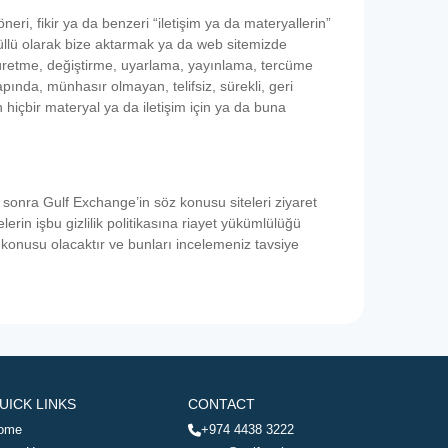
eri, fikir ya da benzeri “iletişim ya da materyallerin”
önüllü olarak bize aktarmak ya da web sitemizde
 üretme, değiştirme, uyarlama, yayınlama, tercüme
nda, münhasır olmayan, telifsiz, sürekli, geri
hiçbir materyal ya da iletişim için ya da buna
n sonra Gulf Exchange’in söz konusu siteleri ziyaret
in işbu gizlilik politikasına riayet yükümlülüğü
öz konusu olacaktır ve bunları incelemeniz tavsiye
UICK LINKS
CONTACT
ome
+974 4438 3222