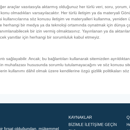
er araçlar vasıtasıyla aktarmış olduğunuz her türlü veri, soru, yorum, ön
na konu olmadıkları varsayılacaktır. Her türlü iletişim ya da materyali G
i kullanıcılarına söz konusu iletişim ve materyalleri kullanma, yeniden
e herhangi bir medya ya da teknoloji ortamında oynatmak için dünya çapı
nımlanabilecek bir izin vermiş olmaktasınız. Yayınlanan ya da aktarılan 
cek yanıtlar için herhangi bir sorumluluk kabul etmeyiz.
ntı sağlayabilir. Ancak; bu bağlantıları kullanarak sitemizden ayrıldıkta
nin muhafazası hususunda sorumlu tutulamayacağını ve söz konusu siteler
lerin kullanımı dâhil olmak üzere kendilerine özgü gizlilik politikaları s
KAYNAKLAR
Q
BİZİMLE İLETİŞİME GEÇİN
H
 bir fırsat olduğundan, mükemmel