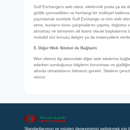
Gulf Exchange’e web sitesi, elektronik posta ya da diğ
gizlilik içermedikleri ve herhangi bir mülkiyet hakkı
yayınlamak suretiyle Gulf Exchange ve tüm web sites
etme, bunların türev çalışmalarını yapma, dağıtma v
alınamaz ve tamamen alt lisans olarak başkalarına ta
mukabil söz konusu iletişim ya da materyallere verile
5. Diğer Web Siteleri ile Bağlantı
Wen sitemiz ilgi alanındaki diğer web sitelerine bağla
ederken sunduğunuz bilgilerin korunması ve gizliliği
altında olmadıklarını bilmeniz gerekir. Sitelerin çerez
olunur.
Standartlarımızı ve müşteri deneyimimizi geliştirmek için