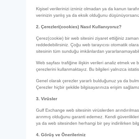
Kişisel verilerinizi izniniz olmadan ya da kanun tar
verinizin yanlış ya da eksik olduğunu düşünüyorsanız
2. Çerezleri(cookies) Nasıl Kullanıyoruz?
Çerez(cookie) bir web sitesini ziyaret ettiğiniz zama
reddedebilirsiniz. Çoğu web tarayıcısı otomatik olara
sitesinin tüm sunduğu imkânlardan yararlanamayabili
Web sayfası trafiğine ilişkin verileri analiz etmek ve
çerezlerini kullanmaktayız. Bu bilgileri yalnızca ista
Genel olarak çerezler yararlı bulduğunuz ya da bulm
Çerezler hiçbir şekilde bilgisayarınıza erişim sağla
3. Virüsler
Gulf Exchange web sitesinin virüslerden arındırılması
arınmış olduğunu garanti edemez. Kendi güvenlikleri i
ya da web sitesinden herhangi bir şey indirilirken b
4. Görüş ve Önerileriniz