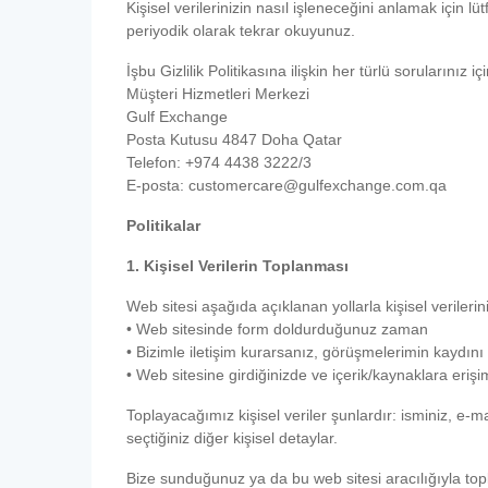
Kişisel verilerinizin nasıl işleneceğini anlamak için l
periyodik olarak tekrar okuyunuz.
İşbu Gizlilik Politikasına ilişkin her türlü sorularınız i
Müşteri Hizmetleri Merkezi
Gulf Exchange
Posta Kutusu 4847 Doha Qatar
Telefon: +974 4438 3222/3
E-posta: customercare@gulfexchange.com.qa
Politikalar
1. Kişisel Verilerin Toplanması
Web sitesi aşağıda açıklanan yollarla kişisel verileri
• Web sitesinde form doldurduğunuz zaman
• Bizimle iletişim kurarsanız, görüşmelerimin kaydını t
• Web sitesine girdiğinizde ve içerik/kaynaklara eriş
Toplayacağımız kişisel veriler şunlardır: isminiz, e-
seçtiğiniz diğer kişisel detaylar.
Bize sunduğunuz ya da bu web sitesi aracılığıyla topla