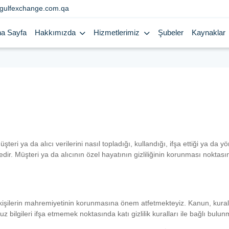
gulfexchange.com.qa
a Sayfa
Hakkımızda
Hizmetlerimiz
Şubeler
Kaynaklar
şteri ya da alıcı verilerini nasıl topladığı, kullandığı, ifşa ettiği ya d
ndedir. Müşteri ya da alıcının özel hayatının gizliliğinin korunması noktas
 kişilerin mahremiyetinin korunmasına önem atfetmekteyiz. Kanun, kural
z bilgileri ifşa etmemek noktasında katı gizlilik kuralları ile bağlı bulun