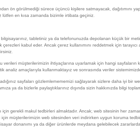
afından ön görülmediği sürece üçüncü kişilere satmayacak, dağıtımını y
 lütfen en kısa zamanda bizimle irtibata geçiniz.
n bilgisayarınız, tabletiniz ya da telefonunuzda depolanan küçük bir meti
k çerezleri kabul eder. Ancak çerez kullanımını reddetmek için tarayıcı 
rsiniz.
 bu verileri müşterilerimizin ihtiyaçlarına uyarlamak için hangi sayfaları
tistik analiz amaçlarıyla kullanmaktayız ve sonrasında veriler sistemimizd
adığınız sayfaları gözlemlemememizi sağlayarak sizlere daha iyi bir w
mamıza ya da bizlerle paylaştıklarınız dışında sizin hakkınızda bilgi to
 için gerekli makul tedbirleri almaktadır. Ancak; web sitesinin her zama
çin müşterilerimizin web sitesinden veri indirirken uygun koruma tedbir
ilgisayar donanımı ya da diğer ürünlerde meydana gelebilecek zararlard