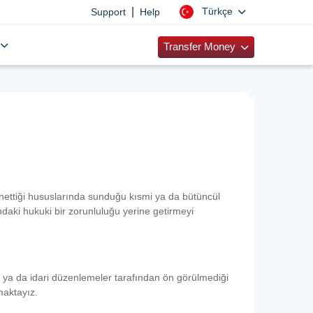
|
Türkçe
Support
Help
Transfer Money
a yönettiği hususlarında sunduğu kısmi ya da bütüncül
ındaki hukuki bir zorunluluğu yerine getirmeyi
 ya da idari düzenlemeler tarafından ön görülmediği
maktayız.