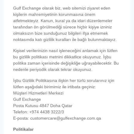
Gulf Exchange olarak biz, web sitemizi ziyaret eden
kişilerin mahremiyetinin korunmasına önem
atfetmekteyiz. Kanun, kural ya da idari düzenlemeler
tarafından ön görülmediği sürece hiçbir kişiye izniniz
olmaksızın bize sunduğunuz bilgileri ifşa etmemek
noktasında katı gizlilik kuralları ile bağlı bulunmaktayız.
Kişisel verilerinizin nasıl işleneceğini anlamak için lütfen
bu gizlilik politikası metnini dikkatlice okuyunuz. İşbu
politika zaman içerisinde değişikliğe uğrayabilecektir. Bu
nedenle periyodik olarak tekrar okuyunuz.
İşbu Gizlilik Politikasına ilişkin her türlü sorularınız için
lütfen aşağıdaki birimimiz ile irtibata geçiniz:
Müşteri Hizmetleri Merkezi
Gulf Exchange
Posta Kutusu 4847 Doha Qatar
Telefon: +974 4438 3222/3
E-posta: customercare@gulfexchange.com.qa
Politikalar