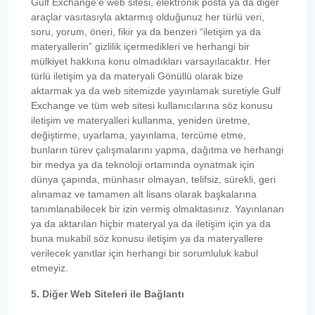
Gulf Exchange’e web sitesi, elektronik posta ya da diğer
araçlar vasıtasıyla aktarmış olduğunuz her türlü veri,
soru, yorum, öneri, fikir ya da benzeri “iletişim ya da
materyallerin” gizlilik içermedikleri ve herhangi bir
mülkiyet hakkına konu olmadıkları varsayılacaktır. Her
türlü iletişim ya da materyali Gönüllü olarak bize
aktarmak ya da web sitemizde yayınlamak suretiyle Gulf
Exchange ve tüm web sitesi kullanıcılarına söz konusu
iletişim ve materyalleri kullanma, yeniden üretme,
değiştirme, uyarlama, yayınlama, tercüme etme,
bunların türev çalışmalarını yapma, dağıtma ve herhangi
bir medya ya da teknoloji ortamında oynatmak için
dünya çapında, münhasır olmayan, telifsiz, sürekli, geri
alınamaz ve tamamen alt lisans olarak başkalarına
tanımlanabilecek bir izin vermiş olmaktasınız. Yayınlanan
ya da aktarılan hiçbir materyal ya da iletişim için ya da
buna mukabil söz konusu iletişim ya da materyallere
verilecek yanıtlar için herhangi bir sorumluluk kabul
etmeyiz.
5. Diğer Web Siteleri ile Bağlantı