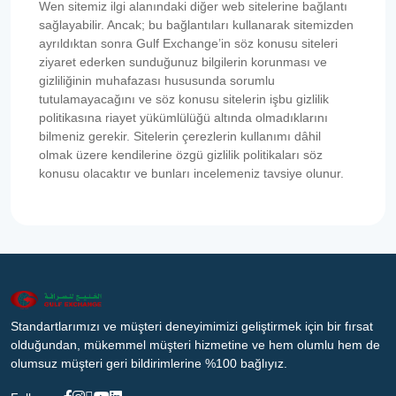
Wen sitemiz ilgi alanındaki diğer web sitelerine bağlantı
sağlayabilir. Ancak; bu bağlantıları kullanarak sitemizden
ayrıldıktan sonra Gulf Exchange’in söz konusu siteleri
ziyaret ederken sunduğunuz bilgilerin korunması ve
gizliliğinin muhafazası hususunda sorumlu
tutulamayacağını ve söz konusu sitelerin işbu gizlilik
politikasına riayet yükümlülüğü altında olmadıklarını
bilmeniz gerekir. Sitelerin çerezlerin kullanımı dâhil
olmak üzere kendilerine özgü gizlilik politikaları söz
konusu olacaktır ve bunları incelemeniz tavsiye olunur.
Standartlarımızı ve müşteri deneyimimizi geliştirmek için bir fırsat
olduğundan, mükemmel müşteri hizmetine ve hem olumlu hem de
olumsuz müşteri geri bildirimlerine %100 bağlıyız.