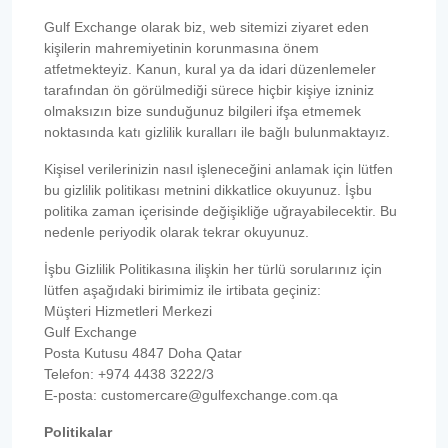
Gulf Exchange olarak biz, web sitemizi ziyaret eden
kişilerin mahremiyetinin korunmasına önem
atfetmekteyiz. Kanun, kural ya da idari düzenlemeler
tarafından ön görülmediği sürece hiçbir kişiye izniniz
olmaksızın bize sunduğunuz bilgileri ifşa etmemek
noktasında katı gizlilik kuralları ile bağlı bulunmaktayız.
Kişisel verilerinizin nasıl işleneceğini anlamak için lütfen
bu gizlilik politikası metnini dikkatlice okuyunuz. İşbu
politika zaman içerisinde değişikliğe uğrayabilecektir. Bu
nedenle periyodik olarak tekrar okuyunuz.
İşbu Gizlilik Politikasına ilişkin her türlü sorularınız için
lütfen aşağıdaki birimimiz ile irtibata geçiniz:
Müşteri Hizmetleri Merkezi
Gulf Exchange
Posta Kutusu 4847 Doha Qatar
Telefon: +974 4438 3222/3
E-posta: customercare@gulfexchange.com.qa
Politikalar