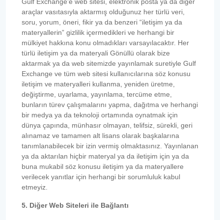
Gulf Exchange’e web sitesi, elektronik posta ya da diğer
araçlar vasıtasıyla aktarmış olduğunuz her türlü veri,
soru, yorum, öneri, fikir ya da benzeri “iletişim ya da
materyallerin” gizlilik içermedikleri ve herhangi bir
mülkiyet hakkına konu olmadıkları varsayılacaktır. Her
türlü iletişim ya da materyali Gönüllü olarak bize
aktarmak ya da web sitemizde yayınlamak suretiyle Gulf
Exchange ve tüm web sitesi kullanıcılarına söz konusu
iletişim ve materyalleri kullanma, yeniden üretme,
değiştirme, uyarlama, yayınlama, tercüme etme,
bunların türev çalışmalarını yapma, dağıtma ve herhangi
bir medya ya da teknoloji ortamında oynatmak için
dünya çapında, münhasır olmayan, telifsiz, sürekli, geri
alınamaz ve tamamen alt lisans olarak başkalarına
tanımlanabilecek bir izin vermiş olmaktasınız. Yayınlanan
ya da aktarılan hiçbir materyal ya da iletişim için ya da
buna mukabil söz konusu iletişim ya da materyallere
verilecek yanıtlar için herhangi bir sorumluluk kabul
etmeyiz.
5. Diğer Web Siteleri ile Bağlantı