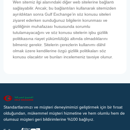
Wen sitemiz ilgi alanındaki diğer web sitelerine bağlantı
sağlayabilir. Ancak; bu bağlantıları kullanarak sitemizden
ayrıldıktan sonra Gulf Exchange’in söz konusu siteleri
ziyaret ederken sunduğunuz bilgilerin korunması ve
gizliliğinin muhafazası hususunda sorumlu
tutulamayacağını ve söz konusu sitelerin işbu gizlilik
politikasına riayet yükümlülüğü altında olmadıklarını
bilmeniz gerekir. Sitelerin çerezlerin kullanımı dâhil
olmak üzere kendilerine özgü gizlilik politikaları söz
konusu olacaktır ve bunları incelemeniz tavsiye olunur.
Standartlarımızı ve müşteri deneyimimizi geliştirmek için bir fırsat
olduğundan, mükemmel müşteri hizmetine ve hem olumlu hem de
olumsuz müşteri geri bildirimlerine %100 bağlıyız.