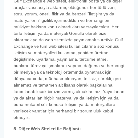
Gulf Exchange’e web sitesi, elektronik posta ya da diğer
araçlar vasıtasıyla aktarmış olduğunuz her türlü veri,
soru, yorum, öneri, fikir ya da benzeri “iletişim ya da
materyallerin” gizlilik içermedikleri ve herhangi bir
mülkiyet hakkına konu olmadıkları varsayılacaktır. Her
türlü iletişim ya da materyali Gönüllü olarak bize
aktarmak ya da web sitemizde yayınlamak suretiyle Gulf
Exchange ve tüm web sitesi kullanıcılarına söz konusu
iletişim ve materyalleri kullanma, yeniden üretme,
değiştirme, uyarlama, yayınlama, tercüme etme,
bunların türev çalışmalarını yapma, dağıtma ve herhangi
bir medya ya da teknoloji ortamında oynatmak için
dünya çapında, münhasır olmayan, telifsiz, sürekli, geri
alınamaz ve tamamen alt lisans olarak başkalarına
tanımlanabilecek bir izin vermiş olmaktasınız. Yayınlanan
ya da aktarılan hiçbir materyal ya da iletişim için ya da
buna mukabil söz konusu iletişim ya da materyallere
verilecek yanıtlar için herhangi bir sorumluluk kabul
etmeyiz.
5. Diğer Web Siteleri ile Bağlantı