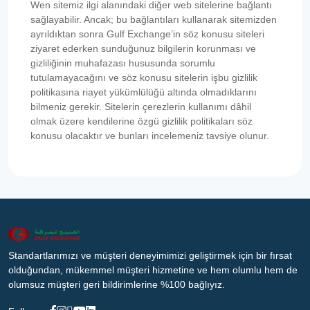
Wen sitemiz ilgi alanındaki diğer web sitelerine bağlantı
sağlayabilir. Ancak; bu bağlantıları kullanarak sitemizden
ayrıldıktan sonra Gulf Exchange’in söz konusu siteleri
ziyaret ederken sunduğunuz bilgilerin korunması ve
gizliliğinin muhafazası hususunda sorumlu
tutulamayacağını ve söz konusu sitelerin işbu gizlilik
politikasına riayet yükümlülüğü altında olmadıklarını
bilmeniz gerekir. Sitelerin çerezlerin kullanımı dâhil
olmak üzere kendilerine özgü gizlilik politikaları söz
konusu olacaktır ve bunları incelemeniz tavsiye olunur.
Standartlarımızı ve müşteri deneyimimizi geliştirmek için bir fırsat
olduğundan, mükemmel müşteri hizmetine ve hem olumlu hem de
olumsuz müşteri geri bildirimlerine %100 bağlıyız.