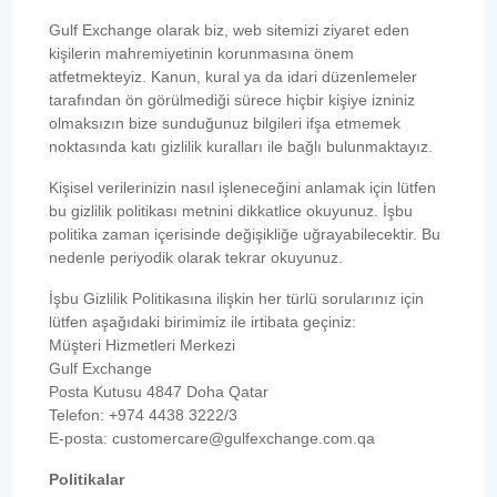
Gulf Exchange olarak biz, web sitemizi ziyaret eden
kişilerin mahremiyetinin korunmasına önem
atfetmekteyiz. Kanun, kural ya da idari düzenlemeler
tarafından ön görülmediği sürece hiçbir kişiye izniniz
olmaksızın bize sunduğunuz bilgileri ifşa etmemek
noktasında katı gizlilik kuralları ile bağlı bulunmaktayız.
Kişisel verilerinizin nasıl işleneceğini anlamak için lütfen
bu gizlilik politikası metnini dikkatlice okuyunuz. İşbu
politika zaman içerisinde değişikliğe uğrayabilecektir. Bu
nedenle periyodik olarak tekrar okuyunuz.
İşbu Gizlilik Politikasına ilişkin her türlü sorularınız için
lütfen aşağıdaki birimimiz ile irtibata geçiniz:
Müşteri Hizmetleri Merkezi
Gulf Exchange
Posta Kutusu 4847 Doha Qatar
Telefon: +974 4438 3222/3
E-posta: customercare@gulfexchange.com.qa
Politikalar