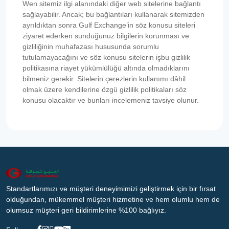
Wen sitemiz ilgi alanındaki diğer web sitelerine bağlantı
sağlayabilir. Ancak; bu bağlantıları kullanarak sitemizden
ayrıldıktan sonra Gulf Exchange’in söz konusu siteleri
ziyaret ederken sunduğunuz bilgilerin korunması ve
gizliliğinin muhafazası hususunda sorumlu
tutulamayacağını ve söz konusu sitelerin işbu gizlilik
politikasına riayet yükümlülüğü altında olmadıklarını
bilmeniz gerekir. Sitelerin çerezlerin kullanımı dâhil
olmak üzere kendilerine özgü gizlilik politikaları söz
konusu olacaktır ve bunları incelemeniz tavsiye olunur.
Standartlarımızı ve müşteri deneyimimizi geliştirmek için bir fırsat
olduğundan, mükemmel müşteri hizmetine ve hem olumlu hem de
olumsuz müşteri geri bildirimlerine %100 bağlıyız.