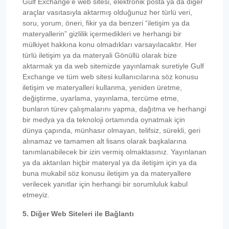
Gulf Exchange’e web sitesi, elektronik posta ya da diğer
araçlar vasıtasıyla aktarmış olduğunuz her türlü veri,
soru, yorum, öneri, fikir ya da benzeri “iletişim ya da
materyallerin” gizlilik içermedikleri ve herhangi bir
mülkiyet hakkına konu olmadıkları varsayılacaktır. Her
türlü iletişim ya da materyali Gönüllü olarak bize
aktarmak ya da web sitemizde yayınlamak suretiyle Gulf
Exchange ve tüm web sitesi kullanıcılarına söz konusu
iletişim ve materyalleri kullanma, yeniden üretme,
değiştirme, uyarlama, yayınlama, tercüme etme,
bunların türev çalışmalarını yapma, dağıtma ve herhangi
bir medya ya da teknoloji ortamında oynatmak için
dünya çapında, münhasır olmayan, telifsiz, sürekli, geri
alınamaz ve tamamen alt lisans olarak başkalarına
tanımlanabilecek bir izin vermiş olmaktasınız. Yayınlanan
ya da aktarılan hiçbir materyal ya da iletişim için ya da
buna mukabil söz konusu iletişim ya da materyallere
verilecek yanıtlar için herhangi bir sorumluluk kabul
etmeyiz.
5. Diğer Web Siteleri ile Bağlantı