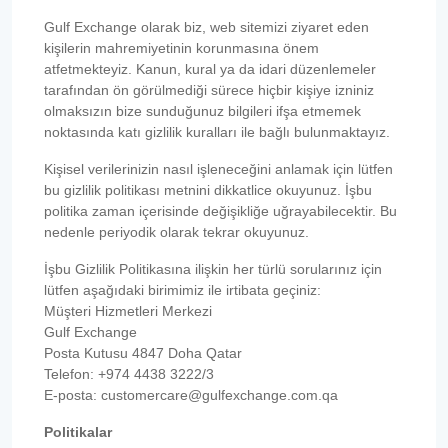
Gulf Exchange olarak biz, web sitemizi ziyaret eden
kişilerin mahremiyetinin korunmasına önem
atfetmekteyiz. Kanun, kural ya da idari düzenlemeler
tarafından ön görülmediği sürece hiçbir kişiye izniniz
olmaksızın bize sunduğunuz bilgileri ifşa etmemek
noktasında katı gizlilik kuralları ile bağlı bulunmaktayız.
Kişisel verilerinizin nasıl işleneceğini anlamak için lütfen
bu gizlilik politikası metnini dikkatlice okuyunuz. İşbu
politika zaman içerisinde değişikliğe uğrayabilecektir. Bu
nedenle periyodik olarak tekrar okuyunuz.
İşbu Gizlilik Politikasına ilişkin her türlü sorularınız için
lütfen aşağıdaki birimimiz ile irtibata geçiniz:
Müşteri Hizmetleri Merkezi
Gulf Exchange
Posta Kutusu 4847 Doha Qatar
Telefon: +974 4438 3222/3
E-posta: customercare@gulfexchange.com.qa
Politikalar