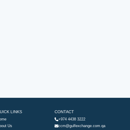
UICK LINKS
CONTACT
ome
+974 4438 3222
bout Us
ccm@gulfexchange.com.qa