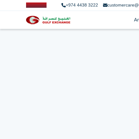
+974 4438 3222
customercare@
An