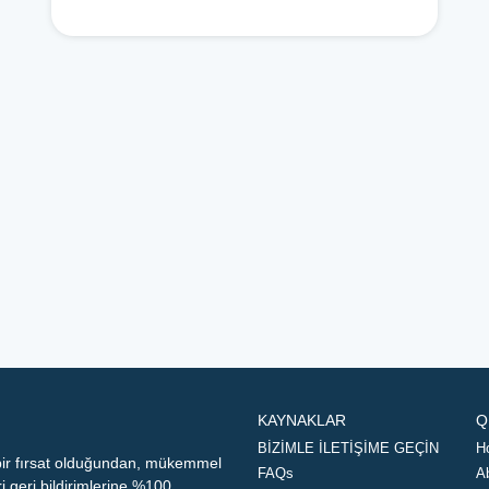
KAYNAKLAR
Q
BİZİMLE İLETİŞİME GEÇİN
H
 bir fırsat olduğundan, mükemmel
FAQs
A
geri bildirimlerine %100