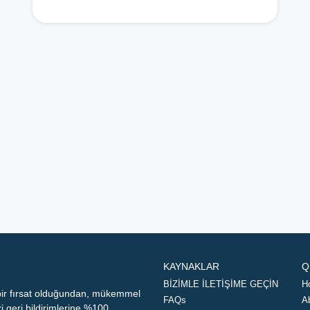
KAYNAKLAR
Q
BİZİMLE İLETİŞİME GEÇİN
H
 bir fırsat olduğundan, mükemmel
FAQs
A
geri bildirimlerine %100