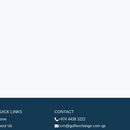
UICK LINKS
CONTACT
ome
+974 4438 3222
bout Us
ccm@gulfexchange.com.qa