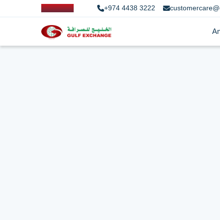
+974 4438 3222
customercare@
An