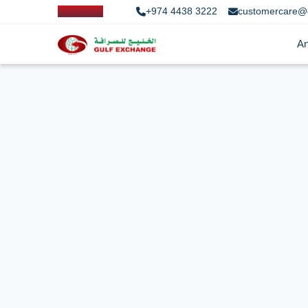
+974 4438 3222
customercare@
An