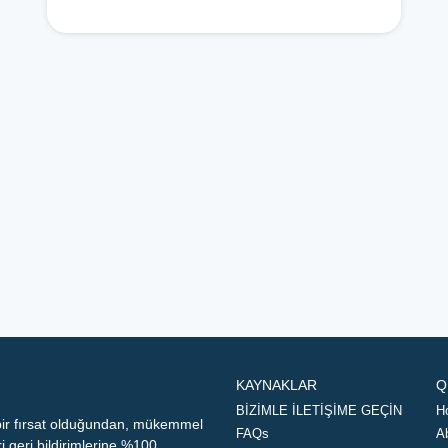
KAYNAKLAR
Q
BİZİMLE İLETİŞİME GEÇİN
H
 bir fırsat olduğundan, mükemmel
FAQs
A
geri bildirimlerine %100