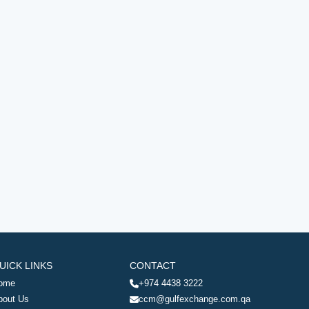
UICK LINKS
CONTACT
ome
+974 4438 3222
bout Us
ccm@gulfexchange.com.qa