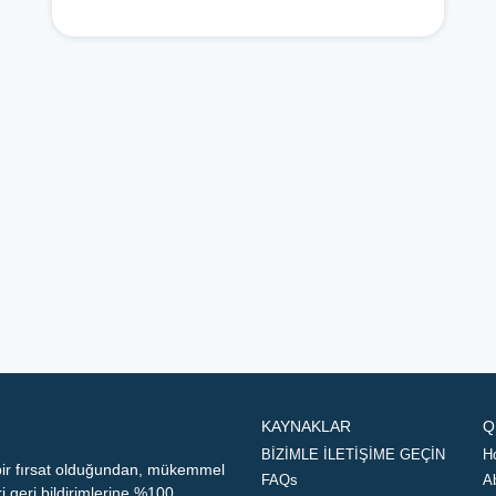
KAYNAKLAR
Q
BİZİMLE İLETİŞİME GEÇİN
H
 bir fırsat olduğundan, mükemmel
FAQs
A
geri bildirimlerine %100