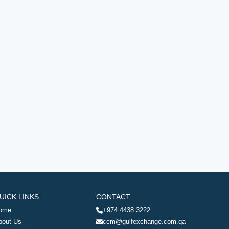
UICK LINKS
CONTACT
ome
+974 4438 3222
bout Us
ccm@gulfexchange.com.qa