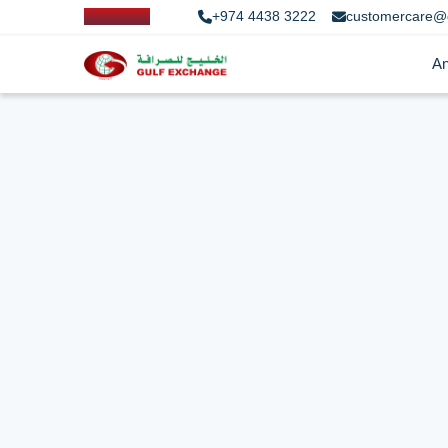
+974 4438 3222
customercare@
An