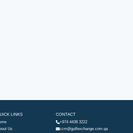
UICK LINKS
CONTACT
ome
+974 4438 3222
bout Us
ccm@gulfexchange.com.qa