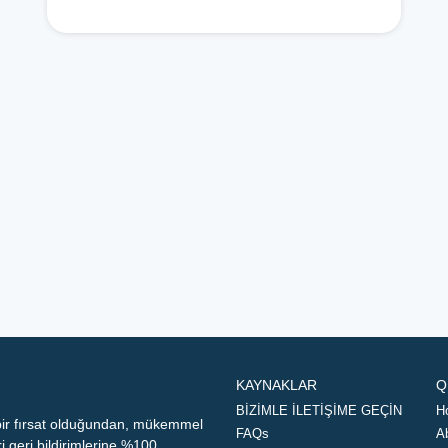
KAYNAKLAR
Q
BİZİMLE İLETİŞİME GEÇİN
H
 bir fırsat olduğundan, mükemmel
FAQs
A
geri bildirimlerine %100