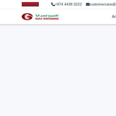
+974 4438 3222
customercare@
An