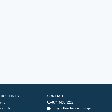
UICK LINKS
CONTACT
ome
+974 4438 3222
bout Us
ccm@gulfexchange.com.qa