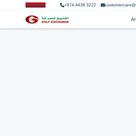
+974 4438 3222
customercare@
An