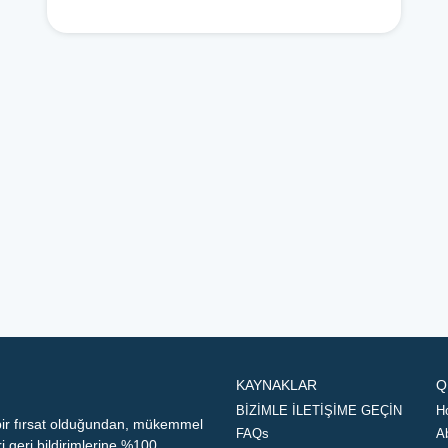
KAYNAKLAR
Q
BİZİMLE İLETİŞİME GEÇİN
H
 bir fırsat olduğundan, mükemmel
FAQs
A
geri bildirimlerine %100