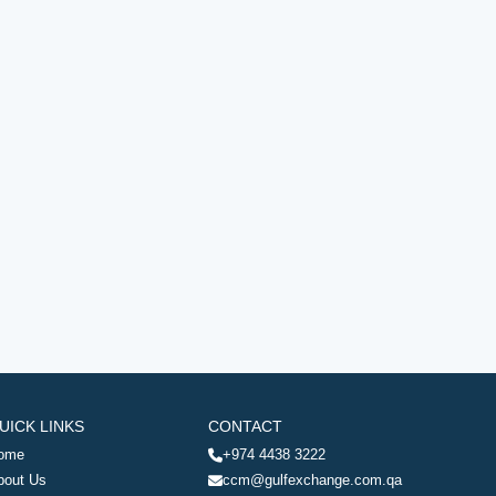
UICK LINKS
CONTACT
ome
+974 4438 3222
bout Us
ccm@gulfexchange.com.qa