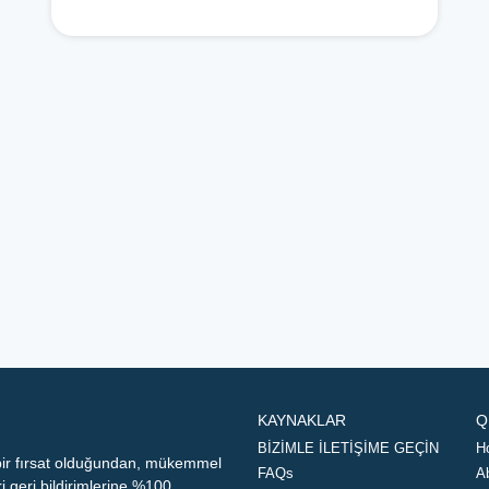
KAYNAKLAR
Q
BİZİMLE İLETİŞİME GEÇİN
H
 bir fırsat olduğundan, mükemmel
FAQs
A
geri bildirimlerine %100