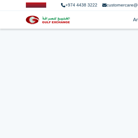
+974 4438 3222
customercare@
An