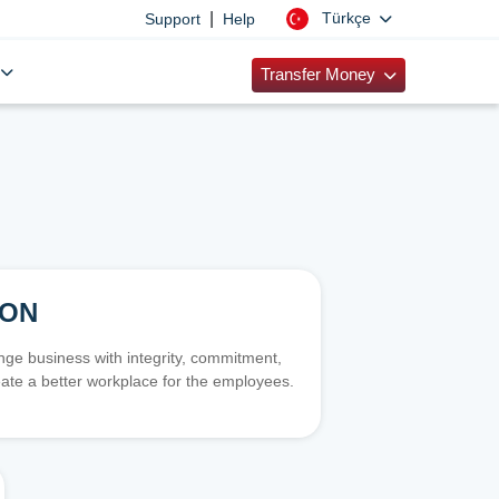
|
Türkçe
Support
Help
Transfer Money
ION
e business with integrity, commitment,
ate a better workplace for the employees.