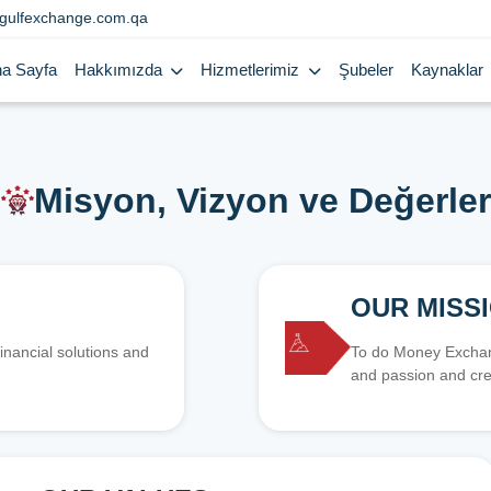
gulfexchange.com.qa
a Sayfa
Hakkımızda
Hizmetlerimiz
Şubeler
Kaynaklar
Misyon, Vizyon ve Değerler
OUR MISS
inancial solutions and
To do Money Exchang
and passion and cre