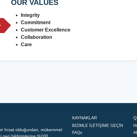
OUR VALUES
Integrity
Commitment
Customer Excellence
Collaboration
Care
KAYNAKLAR
Q
BİZİMLE İLETİŞİME GEÇİN
H
 bir fırsat olduğundan, mükemmel
FAQs
A
geri bildirimlerine %100