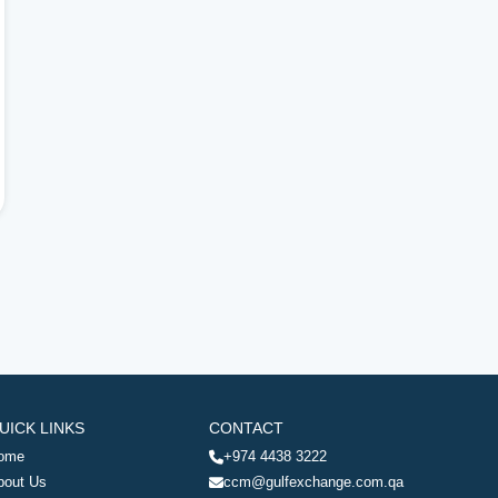
UICK LINKS
CONTACT
ome
+974 4438 3222
bout Us
ccm@gulfexchange.com.qa