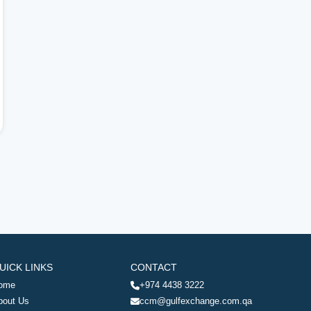
UICK LINKS
CONTACT
ome
+974 4438 3222
bout Us
ccm@gulfexchange.com.qa