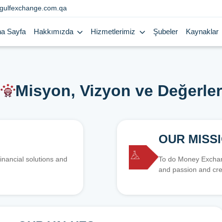
gulfexchange.com.qa
a Sayfa
Hakkımızda
Hizmetlerimiz
Şubeler
Kaynaklar
Misyon, Vizyon ve Değerler
OUR MISS
inancial solutions and
To do Money Exchang
and passion and cre