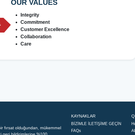
OUR VALUES
Integrity
Commitment
Customer Excellence
Collaboration
Care
KAYNAKLAR
Q
BİZİMLE İLETİŞİME GEÇİN
H
 bir fırsat olduğundan, mükemmel
FAQs
A
geri bildirimlerine %100