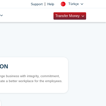
|
Türkçe
Support
Help
Transfer Money
ION
e business with integrity, commitment,
ate a better workplace for the employees.