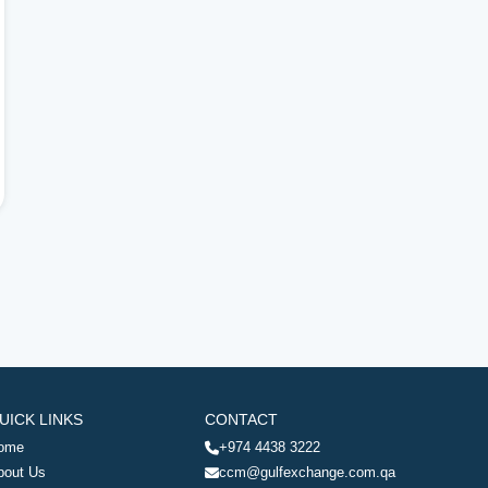
UICK LINKS
CONTACT
ome
+974 4438 3222
bout Us
ccm@gulfexchange.com.qa