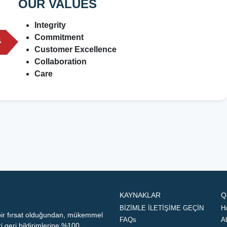
OUR VALUES
Integrity
Commitment
Customer Excellence
Collaboration
Care
KAYNAKLAR
Q
BİZİMLE İLETİŞİME GEÇİN
H
 bir fırsat olduğundan, mükemmel
FAQs
A
geri bildirimlerine %100