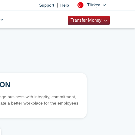
|
Türkçe
Support
Help
Transfer Money
ION
e business with integrity, commitment,
ate a better workplace for the employees.