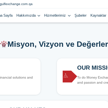
gulfexchange.com.qa
a Sayfa
Hakkımızda
Hizmetlerimiz
Şubeler
Kaynaklar
Misyon, Vizyon ve Değerler
OUR MISS
inancial solutions and
To do Money Exchang
and passion and cre