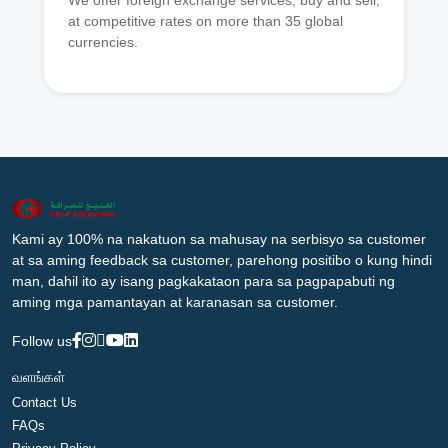
We offer foreign exchange services, buy and sell,
at competitive rates on more than 35 global
currencies.
Kami ay 100% na nakatuon sa mahusay na serbisyo sa customer
at sa aming feedback sa customer, parehong positibo o kung hindi
man, dahil ito ay isang pagkakataon para sa pagpapabuti ng
aming mga pamantayan at karanasan sa customer.
Follow us
வளங்கள்
Contact Us
FAQs