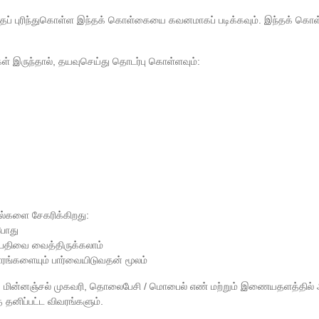
ன்பதைப் புரிந்துகொள்ள இந்தக் கொள்கையை கவனமாகப் படிக்கவும். இந்தக் க
ள் இருந்தால், தயவுசெய்து தொடர்பு கொள்ளவும்:
ல்களை சேகரிக்கிறது:
போது
் பதிவை வைத்திருக்கலாம்
ாரங்களையும் பார்வையிடுவதன் மூலம்
ெயர், மின்னஞ்சல் முகவரி, தொலைபேசி / மொபைல் எண் மற்றும் இணையதளத்தில்
த தனிப்பட்ட விவரங்களும்.