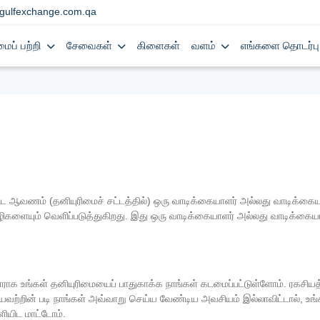
gulfexchange.com.qa
மைப் பற்றி
சேவைகள்
கிளைகள்
வளம்
எங்களை தொடர்பு
ஆவணம் (தனியுரிமைச் சட்டத்தில்) ஒரு வாடிக்கையாளர் அல்லது வாடிக்கையாளர
லா வழிகளையும் வெளிப்படுத்துகிறது. இது ஒரு வாடிக்கையாளர் அல்லது வாடிக்கை
ராக உங்கள் தனியுரிமையைப் பாதுகாக்க நாங்கள் கடமைப்பட்டுள்ளோம். ரகசி
ியவற்றின் படி நாங்கள் அவ்வாறு செய்ய வேண்டிய அவசியம் இல்லாவிட்டால், உங்
ியிட மாட்டோம்.