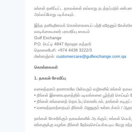
உங்கள் தனிப்பட்ட தகவல்கள் எவ்வாறு நடத்தப்படும் எ
அவ்வப்போது படிக்கவும்.
இந்த தனியுரிமைக் கொள்கையைப் பற்றி ஏதேனும் கேள்விக
வாடிக்கையாளர் பராமரிப்பு மையம்
Gulf Exchange
P.O. பெட்டி 4847 தோஹா கத்தார்
தொலைபேசி: +974 4438 3222/3
மின்னஞ்சல்:
customercare@gulfexchange.com.qa
கொள்கைகள்
1. தகவல் சேகரிப்பு
வலைத்தளம் தானாகவே பின்வரும் வழிகளில் உங்கள் தகவ
• நீங்கள் இணையதளத்தில் படிவங்களை பூர்த்தி செய்யும் 
• நீங்கள் எங்களைத் தொடர்பு கொண்டால், நாங்கள் கடிதப
• வலைத்தளத்தையும் நீங்கள் அணுகும் உள்ளடக்கம் / ஆத
நாங்கள் சேகரிக்கும் தகவல்களில் அடங்கும்; உங்கள் ப
எங்களுக்கு வழங்க நீங்கள் தேர்வுசெய்யக்கூடிய வேறு எந்