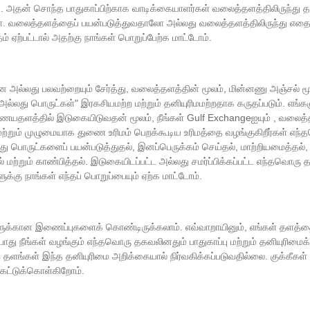
ாது. அதன் சொந்த பாதுகாப்பிற்காக வாடிக்கையாளர்கள் வலைத்தளத்திலிருந்த
்கள். வலைத்தளத்தைப் பயன்படுத்துவதாலோ அல்லது வலைத்தளத்திலிருந்து எதை
 ஏற்பட்டால் அதற்கு நாங்கள் பொறுப்பேற்க மாட்டோம்.
னை அல்லது பலவற்றையும் சேர்த்து, வலைத்தளத்தின் மூலம், மின்னணு அஞ்சல்
ல்லது பொருட்கள்" இரகசியமற்ற மற்றும் தனியுரிமமற்றதாக கருதப்படும். எங்களு
தளத்தில் இடுகையிடுவதன் மூலம், நீங்கள் Gulf Exchangeஐயும் , வலைத
த மற்றும் முழுமையாக துணை உரிமம் பெறக்கூடிய உரிமத்தை வழங்குகிறீர்கள் எந
ு பொருட்களைப் பயன்படுத்துதல், இனப்பெருக்கம் செய்தல், மாற்றியமைத்தல், 
மற்றும் காண்பித்தல். இடுகையிடப்பட்ட அல்லது சமர்ப்பிக்கப்பட்ட எந்தவொரு 
ு நாங்கள் எந்தப் பொறுப்பையும் ஏற்க மாட்டோம்.
க்கான இணைப்புகளைக் கொண்டிருக்கலாம். எவ்வாறாயினும், எங்கள் தளத்த
ு நீங்கள் வழங்கும் எந்தவொரு தகவலினதும் பாதுகாப்பு மற்றும் தனியுரிமைக
 தளங்கள் இந்த தனியுரிமை அறிக்கையால் நிர்வகிக்கப்படுவதில்லை. குக்கீக
 கேட்டுக்கொள்கிறோம்.