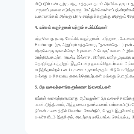
விடுபடும் என்பதற்கு எந்த உத்தரவாதமும் அளிக்க முடிய
பாதுகாப்புகளை எடுக்குமாறு கேட்டுக்கொள்ளப்படுகிறார
உபகரணங்கள் அல்லது பிற சொத்துக்களுக்கு ஏதேனும் சேதம்
4. உங்கள் கருத்துகள் மற்றும் சமர்ப்பிப்புகள்
எந்தவொரு தரவு, கேள்வி, கருத்துகள், பரிந்துரை, யோச
Exchange ற்கு அனுப்பும் எந்தவொரு "தகவல்தொடர்புகள் அ
எந்தவொரு தகவல்தொடர்புகளையும் பொருட்களையும் இணைய
பிரத்தியேகமற்ற, ராயல்டி இல்லாத, நிரந்தர, மாற்றமுடியா
தொழில்நுட்பத்திலும் இதுபோன்ற தகவல்தொடர்புகள் அல்லத
வழித்தோன்றல் படைப்புகளை உருவாக்குதல், விநியோகித்தல் 
அல்லது அத்தகைய தகவல்தொடர்புகள் அல்லது பொருட்களுக்க
5. பிற வலைத்தளங்களுக்கான இணைப்புகள்
எங்கள் வலைத்தளமானது ஆர்வமுள்ள பிற வலைத்தளங்களு
பயன்படுத்தினால், அத்தகைய தளங்களைப் பார்வையிடும்போத
நீங்கள் கவனத்தில் கொள்ள வேண்டும், மேலும் இதுபோன்ற
அவர்களிடம் இருக்கும், அவற்றை மதிப்பாய்வு செய்யும்படி