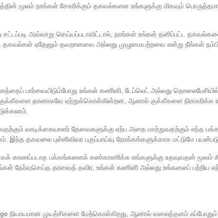
தின் மூலம் நாங்கள் சேகரிக்கும் தகவல்களை உங்களுக்கு மிகவும் பொருத்தம
்டப்படி அவ்வாறு செய்யப்படாவிட்டால், நாங்கள் உங்கள் தனிப்பட்ட தகவல்க
்ட தகவல்கள் ஏதேனும் தவறானவை அல்லது முழுமையற்றவை என்று நீங்கள் நம்ப
தளத்தைப் பார்வையிடும்போது உங்கள் கணினி, டேப்லெட் அல்லது தொலைபேசியில் ச
் குக்கீகளை தானாகவே ஏற்றுக்கொள்கின்றன, ஆனால் குக்கீகளை நிராகரிக்க உ
ுக்கலாம்.
ய்வதற்கும் வாடிக்கையாளர் தேவைகளுக்கு ஏற்ப அதை மாற்றுவதற்கும் எந்த ப
். இந்த தகவலை புள்ளிவிவர பகுப்பாய்வு நோக்கங்களுக்காக மட்டுமே பயன்படுத்
ாகக் காணப்படாத பக்கங்களைக் கண்காணிக்க எங்களுக்கு உதவுவதன் மூலம் ச
ங்கள் தேர்வுசெய்த தரவைத் தவிர, உங்கள் கணினி அல்லது உங்களைப் பற்றிய எந
ge நியாயமான முயற்சிகளை மேற்கொள்கிறது, ஆனால் வலைத்தளம் எப்போதும் வ