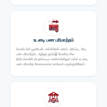
உடனடி பண பரிமாற்றம்
வெஸ்டர்ன் யூனியன், எக்ஸ்பிரஸ் பணம், ஷிஃப்டி, பிரபு
பண பரிமாற்றம், ஆர்ஐஏ ஐஎம்இ போன்ற சில
நிமிடங்களில் பெறக்கூடிய உலகெங்கிலும் உள்ள உடனடி
பண பரிமாற்ற சேவைகளை நாங்கள் வழங்குகிறோம்.