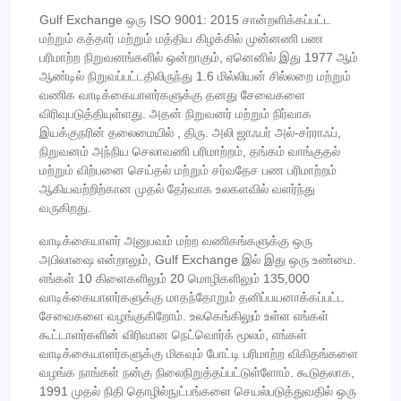
Gulf Exchange ஒரு ISO 9001: 2015 சான்றளிக்கப்பட்ட
மற்றும் கத்தார் மற்றும் மத்திய கிழக்கில் முன்னணி பண
பரிமாற்ற நிறுவனங்களில் ஒன்றாகும், ஏனெனில் இது 1977 ஆம்
ஆண்டில் நிறுவப்பட்டதிலிருந்து 1.6 மில்லியன் சில்லறை மற்றும்
வணிக வாடிக்கையாளர்களுக்கு தனது சேவைகளை
விரிவுபடுத்தியுள்ளது. அதன் நிறுவனர் மற்றும் நிர்வாக
இயக்குநரின் தலைமையில் , திரு. அலி ஜாஃபர் அல்-சர்ராஃப்,
நிறுவனம் அந்நிய செலாவணி பரிமாற்றம், தங்கம் வாங்குதல்
மற்றும் விற்பனை செய்தல் மற்றும் சர்வதேச பண பரிமாற்றம்
ஆகியவற்றிற்கான முதல் தேர்வாக உலகளவில் வளர்ந்து
வருகிறது.
வாடிக்கையாளர் அனுபவம் மற்ற வணிகங்களுக்கு ஒரு
அபிலாஷை என்றாலும், Gulf Exchange இல் இது ஒரு உண்மை.
எங்கள் 10 கிளைகளிலும் 20 மொழிகளிலும் 135,000
வாடிக்கையாளர்களுக்கு மாதந்தோறும் தனிப்பயனாக்கப்பட்ட
சேவைகளை வழங்குகிறோம். உலகெங்கிலும் உள்ள எங்கள்
கூட்டாளர்களின் விரிவான நெட்வொர்க் மூலம், எங்கள்
வாடிக்கையாளர்களுக்கு மிகவும் போட்டி பரிமாற்ற விகிதங்களை
வழங்க நாங்கள் நன்கு நிலைநிறுத்தப்பட்டுள்ளோம். கூடுதலாக,
1991 முதல் நிதி தொழில்நுட்பங்களை செயல்படுத்துவதில் ஒரு