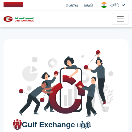
|
தமிழ்
ஆதரவு
உதவி
Gulf Exchange பற்றி