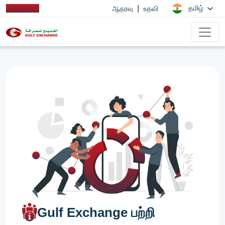
|
தமிழ்
ஆதரவு
உதவி
Gulf Exchange பற்றி