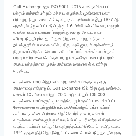
Gulf Exchange ஒரு ISO 9001: 2015 சான்றளிக்கப்பட்ட
மற்றும் கத்தார் மற்றும் மத்திய கிழக்கில் முன்னணி பண
பரிமாற்ற நிறுவனங்களில் ஒன்றாகும், ஏனெனில் இது 1977 ஆம்
ஆண்டில் நிறுவப்பட்டதிலிருந்து 1.6 மில்லியன் சில்லறை மற்றும்
வணிக வாடிக்கையாளர்களுக்கு தனது சேவைகளை
விரிவுபடுத்தியுள்ளது. அதன் நிறுவனர் மற்றும் நிர்வாக
இயக்குநரின் தலைமையில் , திரு. அலி ஜாஃபர் அல்-சர்ராஃப்,
நிறுவனம் அந்நிய செலாவணி பரிமாற்றம், தங்கம் வாங்குதல்
மற்றும் விற்பனை செய்தல் மற்றும் சர்வதேச பண பரிமாற்றம்
ஆகியவற்றிற்கான முதல் தேர்வாக உலகளவில் வளர்ந்து
வருகிறது.
வாடிக்கையாளர் அனுபவம் மற்ற வணிகங்களுக்கு ஒரு
அபிலாஷை என்றாலும், Gulf Exchange இல் இது ஒரு உண்மை.
எங்கள் 10 கிளைகளிலும் 20 மொழிகளிலும் 135,000
வாடிக்கையாளர்களுக்கு மாதந்தோறும் தனிப்பயனாக்கப்பட்ட
சேவைகளை வழங்குகிறோம். உலகெங்கிலும் உள்ள எங்கள்
கூட்டாளர்களின் விரிவான நெட்வொர்க் மூலம், எங்கள்
வாடிக்கையாளர்களுக்கு மிகவும் போட்டி பரிமாற்ற விகிதங்களை
வழங்க நாங்கள் நன்கு நிலைநிறுத்தப்பட்டுள்ளோம். கூடுதலாக,
1991 முதல் நிதி தொழில்நுட்பங்களை செயல்படுத்துவதில் ஒரு