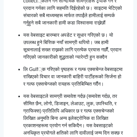
collect्कलन गर्न सान्दर्भिक सामग्रीहरू ट्र्याक गर्न र
प्रदान गर्नका लागि सहमति दिईरहेको छ। साइटमा भेटिएको
संचारको सबै माध्यमहरू मार्फत तपाईंले हामीलाई सम्पर्क
गर्नुहुने सबै जानकारी हामी कडा विश्वासमा राख्नेछौं
यस वेबसाइट बारम्बार अपडेट र सुधार गरिएको छ। यो
उपलब्ध हुने बित्तिक नयाँ सामग्री थपियो। जब हामी
सूचनालाई सख्त राख्नको लागि प्रत्येक प्रयास गर्छौं, प्रदान
गरिएको जानकारीको शुद्धताको ग्यारेन्टी हुन सक्दैन
लि Gulf्क गरिएको पृष्ठहरू र गल्फ एक्सचेन्ज वेबसाइटमा
राखिएको विचार वा जानकारी बाहिरी पार्टीहरूको सिर्जना हो
र गल्फ एक्सचेन्जको रायहरू प्रतिबिम्बित गर्दैन।
यस वेबसाइटले सामग्री समावेश गर्दछ (समावेश गर्दछ, तर
सीमित छैन, लोगो, डिजाइन, लेआउट, लुक, उपस्थिति, र
ग्राफिक्स) प्रतिलिपि अधिकार छ र गल्फ एक्सचेन्जको
लिखित अनुमति बिना अन्य इलेक्ट्रोनिक वा लिखित
प्रकाशनहरूमा प्रयोग गर्न सकिदैन। यस वेबसाइटको
अनधिकृत प्रयोगले क्षतिको लागि दावीलाई जन्म दिन सक्छ र