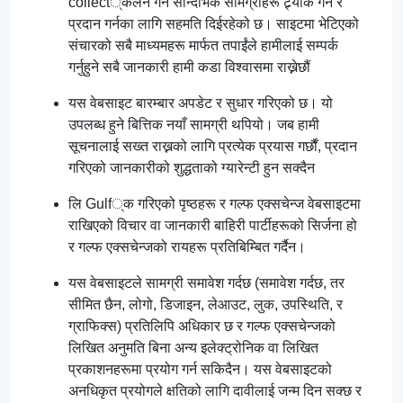
collect्कलन गर्न सान्दर्भिक सामग्रीहरू ट्र्याक गर्न र
प्रदान गर्नका लागि सहमति दिईरहेको छ। साइटमा भेटिएको
संचारको सबै माध्यमहरू मार्फत तपाईंले हामीलाई सम्पर्क
गर्नुहुने सबै जानकारी हामी कडा विश्वासमा राख्नेछौं
यस वेबसाइट बारम्बार अपडेट र सुधार गरिएको छ। यो
उपलब्ध हुने बित्तिक नयाँ सामग्री थपियो। जब हामी
सूचनालाई सख्त राख्नको लागि प्रत्येक प्रयास गर्छौं, प्रदान
गरिएको जानकारीको शुद्धताको ग्यारेन्टी हुन सक्दैन
लि Gulf्क गरिएको पृष्ठहरू र गल्फ एक्सचेन्ज वेबसाइटमा
राखिएको विचार वा जानकारी बाहिरी पार्टीहरूको सिर्जना हो
र गल्फ एक्सचेन्जको रायहरू प्रतिबिम्बित गर्दैन।
यस वेबसाइटले सामग्री समावेश गर्दछ (समावेश गर्दछ, तर
सीमित छैन, लोगो, डिजाइन, लेआउट, लुक, उपस्थिति, र
ग्राफिक्स) प्रतिलिपि अधिकार छ र गल्फ एक्सचेन्जको
लिखित अनुमति बिना अन्य इलेक्ट्रोनिक वा लिखित
प्रकाशनहरूमा प्रयोग गर्न सकिदैन। यस वेबसाइटको
अनधिकृत प्रयोगले क्षतिको लागि दावीलाई जन्म दिन सक्छ र