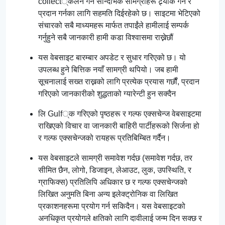
collect्कलन गर्न सान्दर्भिक सामग्रीहरू ट्र्याक गर्न र
प्रदान गर्नका लागि सहमति दिईरहेको छ। साइटमा भेटिएको
संचारको सबै माध्यमहरू मार्फत तपाईंले हामीलाई सम्पर्क
गर्नुहुने सबै जानकारी हामी कडा विश्वासमा राख्नेछौं
यस वेबसाइट बारम्बार अपडेट र सुधार गरिएको छ। यो
उपलब्ध हुने बित्तिक नयाँ सामग्री थपियो। जब हामी
सूचनालाई सख्त राख्नको लागि प्रत्येक प्रयास गर्छौं, प्रदान
गरिएको जानकारीको शुद्धताको ग्यारेन्टी हुन सक्दैन
लि Gulf्क गरिएको पृष्ठहरू र गल्फ एक्सचेन्ज वेबसाइटमा
राखिएको विचार वा जानकारी बाहिरी पार्टीहरूको सिर्जना हो
र गल्फ एक्सचेन्जको रायहरू प्रतिबिम्बित गर्दैन।
यस वेबसाइटले सामग्री समावेश गर्दछ (समावेश गर्दछ, तर
सीमित छैन, लोगो, डिजाइन, लेआउट, लुक, उपस्थिति, र
ग्राफिक्स) प्रतिलिपि अधिकार छ र गल्फ एक्सचेन्जको
लिखित अनुमति बिना अन्य इलेक्ट्रोनिक वा लिखित
प्रकाशनहरूमा प्रयोग गर्न सकिदैन। यस वेबसाइटको
अनधिकृत प्रयोगले क्षतिको लागि दावीलाई जन्म दिन सक्छ र