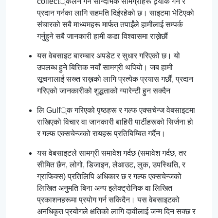
collect्कलन गर्न सान्दर्भिक सामग्रीहरू ट्र्याक गर्न र
प्रदान गर्नका लागि सहमति दिईरहेको छ। साइटमा भेटिएको
संचारको सबै माध्यमहरू मार्फत तपाईंले हामीलाई सम्पर्क
गर्नुहुने सबै जानकारी हामी कडा विश्वासमा राख्नेछौं
यस वेबसाइट बारम्बार अपडेट र सुधार गरिएको छ। यो
उपलब्ध हुने बित्तिक नयाँ सामग्री थपियो। जब हामी
सूचनालाई सख्त राख्नको लागि प्रत्येक प्रयास गर्छौं, प्रदान
गरिएको जानकारीको शुद्धताको ग्यारेन्टी हुन सक्दैन
लि Gulf्क गरिएको पृष्ठहरू र गल्फ एक्सचेन्ज वेबसाइटमा
राखिएको विचार वा जानकारी बाहिरी पार्टीहरूको सिर्जना हो
र गल्फ एक्सचेन्जको रायहरू प्रतिबिम्बित गर्दैन।
यस वेबसाइटले सामग्री समावेश गर्दछ (समावेश गर्दछ, तर
सीमित छैन, लोगो, डिजाइन, लेआउट, लुक, उपस्थिति, र
ग्राफिक्स) प्रतिलिपि अधिकार छ र गल्फ एक्सचेन्जको
लिखित अनुमति बिना अन्य इलेक्ट्रोनिक वा लिखित
प्रकाशनहरूमा प्रयोग गर्न सकिदैन। यस वेबसाइटको
अनधिकृत प्रयोगले क्षतिको लागि दावीलाई जन्म दिन सक्छ र