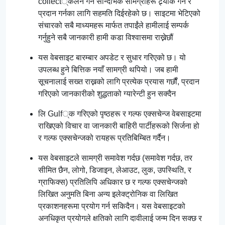
collect्कलन गर्न सान्दर्भिक सामग्रीहरू ट्र्याक गर्न र
प्रदान गर्नका लागि सहमति दिईरहेको छ। साइटमा भेटिएको
संचारको सबै माध्यमहरू मार्फत तपाईंले हामीलाई सम्पर्क
गर्नुहुने सबै जानकारी हामी कडा विश्वासमा राख्नेछौं
यस वेबसाइट बारम्बार अपडेट र सुधार गरिएको छ। यो
उपलब्ध हुने बित्तिक नयाँ सामग्री थपियो। जब हामी
सूचनालाई सख्त राख्नको लागि प्रत्येक प्रयास गर्छौं, प्रदान
गरिएको जानकारीको शुद्धताको ग्यारेन्टी हुन सक्दैन
लि Gulf्क गरिएको पृष्ठहरू र गल्फ एक्सचेन्ज वेबसाइटमा
राखिएको विचार वा जानकारी बाहिरी पार्टीहरूको सिर्जना हो
र गल्फ एक्सचेन्जको रायहरू प्रतिबिम्बित गर्दैन।
यस वेबसाइटले सामग्री समावेश गर्दछ (समावेश गर्दछ, तर
सीमित छैन, लोगो, डिजाइन, लेआउट, लुक, उपस्थिति, र
ग्राफिक्स) प्रतिलिपि अधिकार छ र गल्फ एक्सचेन्जको
लिखित अनुमति बिना अन्य इलेक्ट्रोनिक वा लिखित
प्रकाशनहरूमा प्रयोग गर्न सकिदैन। यस वेबसाइटको
अनधिकृत प्रयोगले क्षतिको लागि दावीलाई जन्म दिन सक्छ र