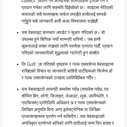
collect्कलन गर्न सान्दर्भिक सामग्रीहरू ट्र्याक गर्न र
प्रदान गर्नका लागि सहमति दिईरहेको छ। साइटमा भेटिएको
संचारको सबै माध्यमहरू मार्फत तपाईंले हामीलाई सम्पर्क
गर्नुहुने सबै जानकारी हामी कडा विश्वासमा राख्नेछौं
यस वेबसाइट बारम्बार अपडेट र सुधार गरिएको छ। यो
उपलब्ध हुने बित्तिक नयाँ सामग्री थपियो। जब हामी
सूचनालाई सख्त राख्नको लागि प्रत्येक प्रयास गर्छौं, प्रदान
गरिएको जानकारीको शुद्धताको ग्यारेन्टी हुन सक्दैन
लि Gulf्क गरिएको पृष्ठहरू र गल्फ एक्सचेन्ज वेबसाइटमा
राखिएको विचार वा जानकारी बाहिरी पार्टीहरूको सिर्जना हो
र गल्फ एक्सचेन्जको रायहरू प्रतिबिम्बित गर्दैन।
यस वेबसाइटले सामग्री समावेश गर्दछ (समावेश गर्दछ, तर
सीमित छैन, लोगो, डिजाइन, लेआउट, लुक, उपस्थिति, र
ग्राफिक्स) प्रतिलिपि अधिकार छ र गल्फ एक्सचेन्जको
लिखित अनुमति बिना अन्य इलेक्ट्रोनिक वा लिखित
प्रकाशनहरूमा प्रयोग गर्न सकिदैन। यस वेबसाइटको
अनधिकृत प्रयोगले क्षतिको लागि दावीलाई जन्म दिन सक्छ र