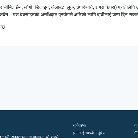
 तर सीमित छैन, लोगो, डिजाइन, लेआउट, लुक, उपस्थिति, र ग्राफिक्स) प्रतिलिप
सकिदैन। यस वेबसाइटको अनधिकृत प्रयोगले क्षतिको लागि दावीलाई जन्म दिन सक
िन्छ।
स्रोतहरू
द्
हामीलाई सम्पर्क गर्नुहोस
G
द्ध छौं, सकारात्मक वा अन्यथा, यो हाम्रो