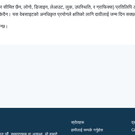
 तर सीमित छैन, लोगो, डिजाइन, लेआउट, लुक, उपस्थिति, र ग्राफिक्स) प्रतिलिप
सकिदैन। यस वेबसाइटको अनधिकृत प्रयोगले क्षतिको लागि दावीलाई जन्म दिन सक
िन्छ।
स्रोतहरू
द्
हामीलाई सम्पर्क गर्नुहोस
G
द्ध छौं, सकारात्मक वा अन्यथा, यो हाम्रो