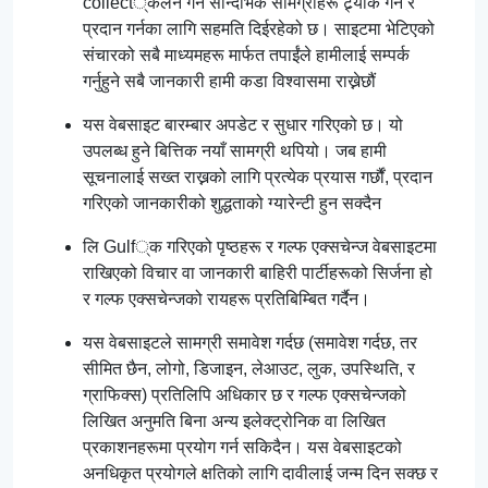
collect्कलन गर्न सान्दर्भिक सामग्रीहरू ट्र्याक गर्न र
प्रदान गर्नका लागि सहमति दिईरहेको छ। साइटमा भेटिएको
संचारको सबै माध्यमहरू मार्फत तपाईंले हामीलाई सम्पर्क
गर्नुहुने सबै जानकारी हामी कडा विश्वासमा राख्नेछौं
यस वेबसाइट बारम्बार अपडेट र सुधार गरिएको छ। यो
उपलब्ध हुने बित्तिक नयाँ सामग्री थपियो। जब हामी
सूचनालाई सख्त राख्नको लागि प्रत्येक प्रयास गर्छौं, प्रदान
गरिएको जानकारीको शुद्धताको ग्यारेन्टी हुन सक्दैन
लि Gulf्क गरिएको पृष्ठहरू र गल्फ एक्सचेन्ज वेबसाइटमा
राखिएको विचार वा जानकारी बाहिरी पार्टीहरूको सिर्जना हो
र गल्फ एक्सचेन्जको रायहरू प्रतिबिम्बित गर्दैन।
यस वेबसाइटले सामग्री समावेश गर्दछ (समावेश गर्दछ, तर
सीमित छैन, लोगो, डिजाइन, लेआउट, लुक, उपस्थिति, र
ग्राफिक्स) प्रतिलिपि अधिकार छ र गल्फ एक्सचेन्जको
लिखित अनुमति बिना अन्य इलेक्ट्रोनिक वा लिखित
प्रकाशनहरूमा प्रयोग गर्न सकिदैन। यस वेबसाइटको
अनधिकृत प्रयोगले क्षतिको लागि दावीलाई जन्म दिन सक्छ र