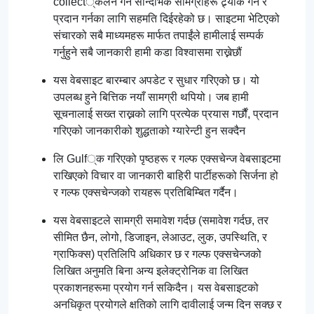
collect्कलन गर्न सान्दर्भिक सामग्रीहरू ट्र्याक गर्न र
प्रदान गर्नका लागि सहमति दिईरहेको छ। साइटमा भेटिएको
संचारको सबै माध्यमहरू मार्फत तपाईंले हामीलाई सम्पर्क
गर्नुहुने सबै जानकारी हामी कडा विश्वासमा राख्नेछौं
यस वेबसाइट बारम्बार अपडेट र सुधार गरिएको छ। यो
उपलब्ध हुने बित्तिक नयाँ सामग्री थपियो। जब हामी
सूचनालाई सख्त राख्नको लागि प्रत्येक प्रयास गर्छौं, प्रदान
गरिएको जानकारीको शुद्धताको ग्यारेन्टी हुन सक्दैन
लि Gulf्क गरिएको पृष्ठहरू र गल्फ एक्सचेन्ज वेबसाइटमा
राखिएको विचार वा जानकारी बाहिरी पार्टीहरूको सिर्जना हो
र गल्फ एक्सचेन्जको रायहरू प्रतिबिम्बित गर्दैन।
यस वेबसाइटले सामग्री समावेश गर्दछ (समावेश गर्दछ, तर
सीमित छैन, लोगो, डिजाइन, लेआउट, लुक, उपस्थिति, र
ग्राफिक्स) प्रतिलिपि अधिकार छ र गल्फ एक्सचेन्जको
लिखित अनुमति बिना अन्य इलेक्ट्रोनिक वा लिखित
प्रकाशनहरूमा प्रयोग गर्न सकिदैन। यस वेबसाइटको
अनधिकृत प्रयोगले क्षतिको लागि दावीलाई जन्म दिन सक्छ र