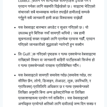
collect्कलन गर्न सान्दर्भिक सामग्रीहरू ट्र्याक गर्न र
प्रदान गर्नका लागि सहमति दिईरहेको छ। साइटमा भेटिएको
संचारको सबै माध्यमहरू मार्फत तपाईंले हामीलाई सम्पर्क
गर्नुहुने सबै जानकारी हामी कडा विश्वासमा राख्नेछौं
यस वेबसाइट बारम्बार अपडेट र सुधार गरिएको छ। यो
उपलब्ध हुने बित्तिक नयाँ सामग्री थपियो। जब हामी
सूचनालाई सख्त राख्नको लागि प्रत्येक प्रयास गर्छौं, प्रदान
गरिएको जानकारीको शुद्धताको ग्यारेन्टी हुन सक्दैन
लि Gulf्क गरिएको पृष्ठहरू र गल्फ एक्सचेन्ज वेबसाइटमा
राखिएको विचार वा जानकारी बाहिरी पार्टीहरूको सिर्जना हो
र गल्फ एक्सचेन्जको रायहरू प्रतिबिम्बित गर्दैन।
यस वेबसाइटले सामग्री समावेश गर्दछ (समावेश गर्दछ, तर
सीमित छैन, लोगो, डिजाइन, लेआउट, लुक, उपस्थिति, र
ग्राफिक्स) प्रतिलिपि अधिकार छ र गल्फ एक्सचेन्जको
लिखित अनुमति बिना अन्य इलेक्ट्रोनिक वा लिखित
प्रकाशनहरूमा प्रयोग गर्न सकिदैन। यस वेबसाइटको
अनधिकृत प्रयोगले क्षतिको लागि दावीलाई जन्म दिन सक्छ र