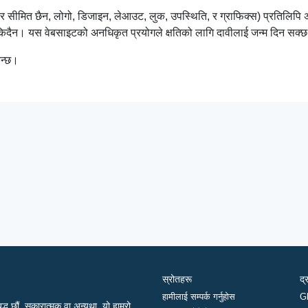
 तर सीमित छैन, लोगो, डिजाइन, लेआउट, लुक, उपस्थिति, र ग्राफिक्स) प्रतिलिप
सकिदैन। यस वेबसाइटको अनधिकृत प्रयोगले क्षतिको लागि दावीलाई जन्म दिन सक
िन्छ।
स्रोतहरू
द्
हामीलाई सम्पर्क गर्नुहोस
G
द्ध छौं, सकारात्मक वा अन्यथा, यो हाम्रो