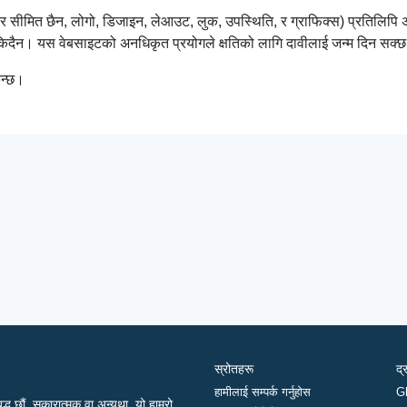
 तर सीमित छैन, लोगो, डिजाइन, लेआउट, लुक, उपस्थिति, र ग्राफिक्स) प्रतिलिप
सकिदैन। यस वेबसाइटको अनधिकृत प्रयोगले क्षतिको लागि दावीलाई जन्म दिन सक
िन्छ।
स्रोतहरू
द्
हामीलाई सम्पर्क गर्नुहोस
G
द्ध छौं, सकारात्मक वा अन्यथा, यो हाम्रो