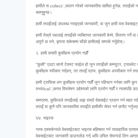
हामीले स collect्कलन गरेको जानकारीमा सामिल हुनेछ; तपाईंको नाम,
सक्नुहुन्छ।
हामी तपाइँलाई उपलब्ध गराइएको जानकारी, वा जुन हामी यस वेबसाइट मा
हामी तेस्रो पक्षलाई तपाइँको व्यक्तिगत जानकारी बेच्ने, वितरण गर्ने 
अपूर्ण छ भने, कृपया सकेसम्म चाँडो हामीलाई सम्पर्क गर्नुहोस्।
२. हामी कसरी कुकीहरू प्रयोग गर्छौं
"कुकी" एउटा सानो टेक्स्ट फाईल हो जुन तपाइँको कम्प्युटर, ट्याब्लेट 
कुकीहरू स्वीकार गर्दछन्, तर तपाइँ प्राय: कुकीहरू अस्वीकार गर्न त
हामी ट्राफिक लग कुकीहरू प्रयोग गर्छौं जुन पहिचान गर्नका लागि कु
तथ्याical्कगत विश्लेषण उद्देश्यको लागि प्रयोग गर्छौं र त्यसपछि ड
समग्रमा, कुकिजले तपाईंलाई अझ राम्रो वेबसाईट प्रदान गर्न मद्दत गर
तपाइँ वा कुनै पनि जानकारीमा तपाइँले हामीसँग सेयर गर्न छनौट गर्नुभएक
Vir. भाइरस
गल्फ एक्सचेन्जले वेबसाईटबाट भाइरस बहिष्कार गर्न व्यावहारिक प्रया
वेबसाईटबाट जानकारी डाउनलोड गर्नु अघि उचित सेफगार्ड लिन आग्रह ग