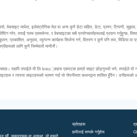
भयो, वेबसाइट मार्फत, इलेक्ट्रोनिक मेल वा अन्य कुनै डेटा सहित, डेटा, प्रश्न, टिप्पणी, सुझाव,
ष्टिंग गरेर, तपाईं गल्फ एक्सचेन्ज, र वेबसाइटका सबै प्रयोगकर्ताहरूलाई प्रदान गर्नुहुन्छ, विश्व
न, प्रकाशित, अनुवाद, व्युत्पन्न कार्यहरू सिर्जना गर्न, वितरण र कुनै पनि रूप, मिडिया वा प्र
्रीहरूको लागि कुनै जिम्मेवारी मान्दैनौं।
क्दछ। यद्यपि तपाईले यी लि links्कहरू एकपटक हाम्रो साइट छोड्नुभयो भने, तपाईले यो नोट गर
ा साइटहरू र त्यस्ता साइटहरूको भ्रमण गर्दा यो गोपनीयता कथनद्वारा शासित हुँदैन। उनीहरूको
स्रोतहरू
द्
हामीलाई सम्पर्क गर्नुहोस
G
द्ध छौं, सकारात्मक वा अन्यथा, यो हाम्रो