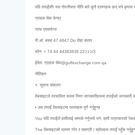
यदि तपाईंसँग यस गोपनीयता नीति बारे कुनै प्रश्नहरू छन् भने कृपया सम्प
ग्राहक सेवा केन्द्र
गल्फ एक्सचेन्ज
पी.ओ. बक्स 47 4847 Do दोहा कतार
फोन: + 74 44 44383838 22२२२/3
ईमेल: ग्राहक सेवा@gulfexchange.com.qa
नीतिहरु
१. सूचना संकलन
वेबसाइटले स्वचालित रूपमा निम्न जानकारीहरूमा तपाईंको जानकारी
• जब तपाइँ वेबसाइटमा फारमहरू पूर्ण गर्नुहुन्छ
You यदि तपाईंले हामीलाई सम्पर्क गर्नुभयो भने, हामी पत्राचारको रेकर्ड
The वेबसाइटको भ्रमण गरेर र सामग्री / स्रोतहरू तपाइँ पहुँच गर्नुहुन