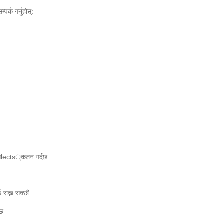
र्क गर्नुहोस्:
 सlects्कलन गर्दछ:
 राख्न सक्छौं
्छ