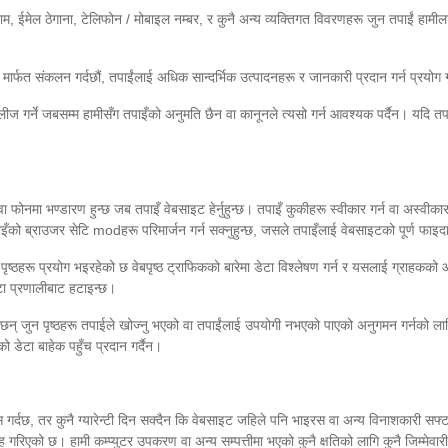
 ईमेल ठेगाना, टेलिफोन / मोबाइल नम्बर, र कुनै अन्य व्यक्तिगत विवरणहरू जुन तपाईं हामीला
र्फत संकलन गर्दछौं, तपाईंलाई अधिक सान्दर्भिक उत्पादनहरू र जानकारी प्रदान गर्न प्रयोग ग
वा लीज गर्ने जबसम्म हामीसँग तपाइँको अनुमति छैन वा कानूनले त्यसो गर्न आवश्यक पर्दैन। यदि तप
वा फोनमा भण्डारण हुन्छ जब तपाइँ वेबसाइट हेर्नुहुन्छ। तपाइँ कुकीहरू स्वीकार गर्न वा अस्वीक
पाइँको ब्राउजर सेटि modहरू परिमार्जन गर्न सक्नुहुन्छ, जसले तपाइँलाई वेबसाइटको पूर्ण फा
न पृष्ठहरू प्रयोग भइरहेको छ वेबपृष्ठ ट्राफिकको बारेमा डेटा विश्लेषण गर्न र यसलाई ग्राह
ाटा प्रणालीबाट हटाइन्छ।
्दछन् जुन पृष्ठहरू तपाईले खोज्नु भएको वा तपाईंलाई उपयोगी नभएको पाएको अनुगमन गर्नको लागि
ो डेटा बाहेक पहुँच प्रदान गर्दैन।
स गर्दछ, तर कुनै ग्यारेन्टी दिन सक्दैन कि वेबसाइट जहिले पनि भाइरस वा अन्य विनाशकारी सफ
रिएको छ। हामी कम्प्युटर उपकरण वा अन्य सम्पत्तीमा भएको कुनै क्षतिको लागि कुनै जिम्मेवा