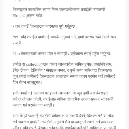
वेबसाइटले स्वचालित रूपमा निम्न जानकारीहरूमा तपाईंको जानकारी
सlects्कलन गर्दछ:
• जब तपाइँ वेबसाइटमा फारमहरू पूर्ण गर्नुहुन्छ
You यदि तपाईंले हामीलाई सम्पर्क गर्नुभयो भने, हामी पत्राचारको रेकर्ड राख्न
सक्छौं
The वेबसाइटको भ्रमण गरेर र सामग्री / स्रोतहरू तपाइँ पहुँच गर्नुहुन्छ
हामीले स collect्कलन गरेको जानकारीमा सामिल हुनेछ; तपाईंको नाम,
ईमेल ठेगाना, टेलिफोन / मोबाइल नम्बर, र कुनै अन्य व्यक्तिगत विवरणहरू
जुन तपाईं हामीलाई वेबसाइटमा अनलाइन सम्पर्क फारम प्रयोग गर्दा हामीलाई
दिन रोज्न सक्नुहुन्छ।
हामी तपाइँलाई उपलब्ध गराइएको जानकारी, वा जुन हामी यस वेबसाइट
मार्फत संकलन गर्दछौं, तपाईंलाई अधिक सान्दर्भिक उत्पादनहरू र जानकारी
प्रदान गर्न प्रयोग गर्न सक्छौं।
हामी तेस्रो पक्षलाई तपाइँको व्यक्तिगत जानकारी बेच्ने, वितरण गर्ने वा लीज
गर्ने जबसम्म हामीसँग तपाइँको अनुमति छैन वा कानूनले त्यसो गर्न आवश्यक
पर्दैन। यदि तपाईं विश्वास गर्नुहुन्छ कि तपाईंको कुनै पनि व्यक्तिगत जानकारी