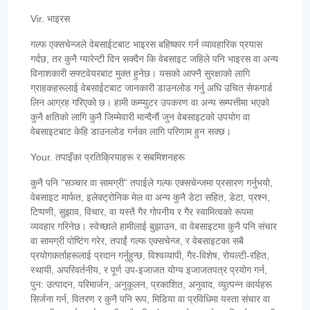
Vir. भाइरस
गल्फ एक्सचेन्जले वेबसाईटबाट भाइरस बहिष्कार गर्न व्यावहारिक प्रयास
गर्दछ, तर कुनै ग्यारेन्टी दिन सक्दैन कि वेबसाइट जहिले पनि भाइरस वा अन्य
विनाशकारी सफ्टवेयरबाट मुक्त हुनेछ। यसको आफ्नै सुरक्षाको लागि
ग्राहकहरूलाई वेबसाईटबाट जानकारी डाउनलोड गर्नु अघि उचित सेफगार्ड
लिन आग्रह गरिएको छ। हामी कम्प्युटर उपकरण वा अन्य सम्पत्तीमा भएको
कुनै क्षतिको लागि कुनै जिम्मेवारी मान्दैनौं जुन वेबसाइटको उपयोग वा
वेबसाइटबाट केहि डाउनलोड गर्नका लागि परिणाम हुन सक्छ।
Your. तपाइँका प्रतिक्रियाहरू र सबमिशनहरू
कुनै पनि "सञ्चार वा सामग्री" तपाईले गल्फ एक्सचेन्जमा प्रसारण गर्नुभयो,
वेबसाइट मार्फत, इलेक्ट्रोनिक मेल वा अन्य कुनै डेटा सहित, डेटा, प्रश्न,
टिप्पणी, सुझाव, विचार, वा यस्तै गैर गोपनीय र गैर स्वामित्वको रूपमा
व्यवहार गरिनेछ। स्वेच्छाले हामीलाई बुझाउन, वा वेबसाइटमा कुनै पनि संचार
वा सामग्री पोष्टिंग गरेर, तपाईं गल्फ एक्सचेन्ज, र वेबसाइटका सबै
प्रयोगकर्ताहरूलाई प्रदान गर्नुहुन्छ, विश्वव्यापी, गैर-विशेष, रोयल्टी-रहित,
स्थायी, अपरिवर्तनीय, र पूर्ण उप-इजाजत योग्य इजाजतपत्र प्रयोग गर्न,
पुन: उत्पादन, परिमार्जन, अनुकूलन, प्रकाशित, अनुवाद, व्युत्पन्न कार्यहरू
सिर्जना गर्न, वितरण र कुनै पनि रूप, मिडिया वा प्रविधिमा यस्ता संचार वा