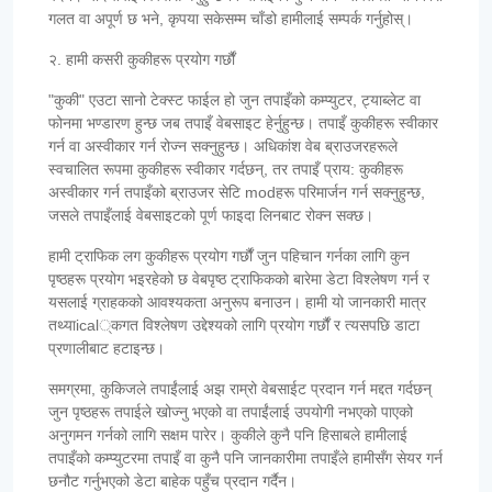
गलत वा अपूर्ण छ भने, कृपया सकेसम्म चाँडो हामीलाई सम्पर्क गर्नुहोस्।
२. हामी कसरी कुकीहरू प्रयोग गर्छौं
"कुकी" एउटा सानो टेक्स्ट फाईल हो जुन तपाइँको कम्प्युटर, ट्याब्लेट वा
फोनमा भण्डारण हुन्छ जब तपाइँ वेबसाइट हेर्नुहुन्छ। तपाइँ कुकीहरू स्वीकार
गर्न वा अस्वीकार गर्न रोज्न सक्नुहुन्छ। अधिकांश वेब ब्राउजरहरूले
स्वचालित रूपमा कुकीहरू स्वीकार गर्दछन्, तर तपाइँ प्राय: कुकीहरू
अस्वीकार गर्न तपाइँको ब्राउजर सेटि modहरू परिमार्जन गर्न सक्नुहुन्छ,
जसले तपाइँलाई वेबसाइटको पूर्ण फाइदा लिनबाट रोक्न सक्छ।
हामी ट्राफिक लग कुकीहरू प्रयोग गर्छौं जुन पहिचान गर्नका लागि कुन
पृष्ठहरू प्रयोग भइरहेको छ वेबपृष्ठ ट्राफिकको बारेमा डेटा विश्लेषण गर्न र
यसलाई ग्राहकको आवश्यकता अनुरूप बनाउन। हामी यो जानकारी मात्र
तथ्याical्कगत विश्लेषण उद्देश्यको लागि प्रयोग गर्छौं र त्यसपछि डाटा
प्रणालीबाट हटाइन्छ।
समग्रमा, कुकिजले तपाईंलाई अझ राम्रो वेबसाईट प्रदान गर्न मद्दत गर्दछन्
जुन पृष्ठहरू तपाईले खोज्नु भएको वा तपाईंलाई उपयोगी नभएको पाएको
अनुगमन गर्नको लागि सक्षम पारेर। कुकीले कुनै पनि हिसाबले हामीलाई
तपाइँको कम्प्युटरमा तपाइँ वा कुनै पनि जानकारीमा तपाइँले हामीसँग सेयर गर्न
छनौट गर्नुभएको डेटा बाहेक पहुँच प्रदान गर्दैन।