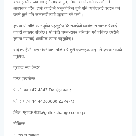
बाध्य हुन्छौं र जबसम्म हामीलाई कानून, नियम वा नियमले त्यस्तो गर्न
आवश्यक पर्दैन, हामी तपाईंको अनुमतिबिना कुनै पनि व्यक्तिलाई प्रदान गर्न
सक्ने कुनै पनि जानकारी हामी खुलासा गर्ने छैनौं।
कृपया यो नीति ध्यानपूर्वक पढ्नुहोस् कि तपाईको व्यक्तिगत जानकारीलाई
कसरी व्यवहार गरिनेछ। यो नीति समय-समय परिवर्तन गर्न सकिन्छ त्यसैले
कृपया यसलाई आवधिक रूपमा पढ्नुहोस्।
यदि तपाईंसँग यस गोपनीयता नीति बारे कुनै प्रश्नहरू छन् भने कृपया सम्पर्क
गर्नुहोस्:
ग्राहक सेवा केन्द्र
गल्फ एक्सचेन्ज
पी.ओ. बक्स 47 4847 Do दोहा कतार
फोन: + 74 44 44383838 22२२२/3
ईमेल: ग्राहक सेवा@gulfexchange.com.qa
नीतिहरु
१. सूचना संकलन