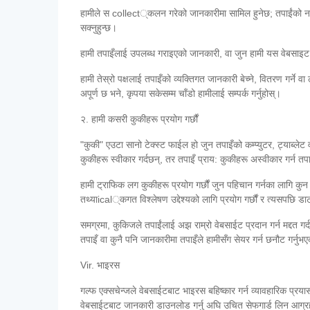
हामीले स collect्कलन गरेको जानकारीमा सामिल हुनेछ; तपाईंको नाम,
सक्नुहुन्छ।
हामी तपाइँलाई उपलब्ध गराइएको जानकारी, वा जुन हामी यस वेबसाइट मा
हामी तेस्रो पक्षलाई तपाइँको व्यक्तिगत जानकारी बेच्ने, वितरण गर्ने 
अपूर्ण छ भने, कृपया सकेसम्म चाँडो हामीलाई सम्पर्क गर्नुहोस्।
२. हामी कसरी कुकीहरू प्रयोग गर्छौं
"कुकी" एउटा सानो टेक्स्ट फाईल हो जुन तपाइँको कम्प्युटर, ट्याब्लेट 
कुकीहरू स्वीकार गर्दछन्, तर तपाइँ प्राय: कुकीहरू अस्वीकार गर्न त
हामी ट्राफिक लग कुकीहरू प्रयोग गर्छौं जुन पहिचान गर्नका लागि कु
तथ्याical्कगत विश्लेषण उद्देश्यको लागि प्रयोग गर्छौं र त्यसपछि ड
समग्रमा, कुकिजले तपाईंलाई अझ राम्रो वेबसाईट प्रदान गर्न मद्दत गर
तपाइँ वा कुनै पनि जानकारीमा तपाइँले हामीसँग सेयर गर्न छनौट गर्नुभएक
Vir. भाइरस
गल्फ एक्सचेन्जले वेबसाईटबाट भाइरस बहिष्कार गर्न व्यावहारिक प्रया
वेबसाईटबाट जानकारी डाउनलोड गर्नु अघि उचित सेफगार्ड लिन आग्रह ग