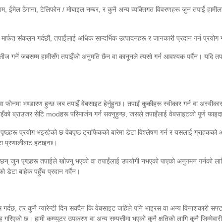
 ईमेल ठेगाना, टेलिफोन / मोबाइल नम्बर, र कुनै अन्य व्यक्तिगत विवरणहरू जुन तपाईं हामीला
र्फत संकलन गर्दछौं, तपाईंलाई अधिक सान्दर्भिक उत्पादनहरू र जानकारी प्रदान गर्न प्रयोग ग
वा लीज गर्ने जबसम्म हामीसँग तपाइँको अनुमति छैन वा कानूनले त्यसो गर्न आवश्यक पर्दैन। यदि तप
वा फोनमा भण्डारण हुन्छ जब तपाइँ वेबसाइट हेर्नुहुन्छ। तपाइँ कुकीहरू स्वीकार गर्न वा अस्वीक
पाइँको ब्राउजर सेटि modहरू परिमार्जन गर्न सक्नुहुन्छ, जसले तपाइँलाई वेबसाइटको पूर्ण फा
न पृष्ठहरू प्रयोग भइरहेको छ वेबपृष्ठ ट्राफिकको बारेमा डेटा विश्लेषण गर्न र यसलाई ग्राह
ाटा प्रणालीबाट हटाइन्छ।
्दछन् जुन पृष्ठहरू तपाईले खोज्नु भएको वा तपाईंलाई उपयोगी नभएको पाएको अनुगमन गर्नको लागि
ो डेटा बाहेक पहुँच प्रदान गर्दैन।
स गर्दछ, तर कुनै ग्यारेन्टी दिन सक्दैन कि वेबसाइट जहिले पनि भाइरस वा अन्य विनाशकारी सफ
रिएको छ। हामी कम्प्युटर उपकरण वा अन्य सम्पत्तीमा भएको कुनै क्षतिको लागि कुनै जिम्मेवा