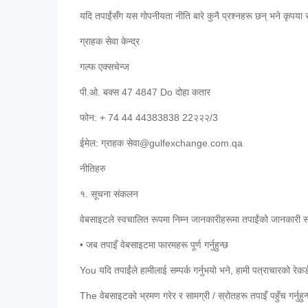
यदि तपाईंसँग यस गोपनीयता नीति बारे कुनै प्रश्नहरू छन् भने कृपया सम्प
ग्राहक सेवा केन्द्र
गल्फ एक्सचेन्ज
पी.ओ. बक्स 47 4847 Do दोहा कतार
फोन: + 74 44 44383838 22२२२/3
ईमेल: ग्राहक सेवा@gulfexchange.com.qa
नीतिहरु
१. सूचना संकलन
वेबसाइटले स्वचालित रूपमा निम्न जानकारीहरूमा तपाईंको जानकारी
• जब तपाइँ वेबसाइटमा फारमहरू पूर्ण गर्नुहुन्छ
You यदि तपाईंले हामीलाई सम्पर्क गर्नुभयो भने, हामी पत्राचारको रेकर्ड
The वेबसाइटको भ्रमण गरेर र सामग्री / स्रोतहरू तपाइँ पहुँच गर्नुहुन