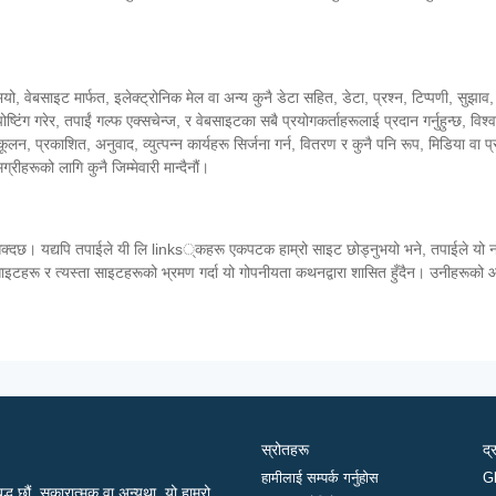
भयो, वेबसाइट मार्फत, इलेक्ट्रोनिक मेल वा अन्य कुनै डेटा सहित, डेटा, प्रश्न, टिप्पणी, सुझाव,
ष्टिंग गरेर, तपाईं गल्फ एक्सचेन्ज, र वेबसाइटका सबै प्रयोगकर्ताहरूलाई प्रदान गर्नुहुन्छ, विश्व
न, प्रकाशित, अनुवाद, व्युत्पन्न कार्यहरू सिर्जना गर्न, वितरण र कुनै पनि रूप, मिडिया वा प्र
्रीहरूको लागि कुनै जिम्मेवारी मान्दैनौं।
क्दछ। यद्यपि तपाईले यी लि links्कहरू एकपटक हाम्रो साइट छोड्नुभयो भने, तपाईले यो नोट गर
ा साइटहरू र त्यस्ता साइटहरूको भ्रमण गर्दा यो गोपनीयता कथनद्वारा शासित हुँदैन। उनीहरूको
स्रोतहरू
द्
हामीलाई सम्पर्क गर्नुहोस
G
द्ध छौं, सकारात्मक वा अन्यथा, यो हाम्रो