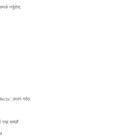
र्क गर्नुहोस्:
 सlects्कलन गर्दछ:
 राख्न सक्छौं
्छ