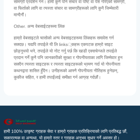
सामग्री प्रदर्शन गर्न। हामी कुनै पनि संचार वा पोष्ट वा पेश गरिएको सामग्री,
वा फिर्ताको लागि वा त्यस्ता संचार वा सामग्रीहरूको लागि कुनै जिम्मेवारी
मान्दैनौं।
Other. अन्य वेबसाईटहरूमा लिंक
हाम्रो वेबसाइटले चासोको अन्य वेबसाइटहरूमा लिंकहरू समावेश गर्न
सक्दछ। यद्यपि तपाईले यी लि links्कहरू एकपटक हाम्रो साइट
छोड्नुभयो भने, तपाईले यो नोट गर्नु पर्छ कि खाडी एक्सचेन्जले तपाईले
प्रदान गर्ने कुनै पनि जानकारीको सुरक्षा र गोपनीयताका लागि जिम्मेवार हुन
सक्दैन त्यस्ता साइटहरू र त्यस्ता साइटहरूको भ्रमण गर्दा यो गोपनीयता
कथनद्वारा शासित हुँदैन। उनीहरूको आफ्नै गोपनीयता नीतिहरू हुनेछन्,
कुकीज सहित, र हामी तपाईंलाई समीक्षा गर्न आग्रह गर्दछौं।
हामी 100% उत्कृष्ट ग्राहक सेवा र हाम्रो ग्राहक प्रतिक्रियाको लागि प्रतिबद्ध छौं,
सकारात्मक वा अन्यथा, यो हाम्रो स्तर र ग्राहक अनुभव सुधार गर्ने अवसर हो।