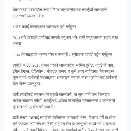
वेबसाइटले स्वचालित रूपमा निम्न जानकारीहरूमा तपाईंको जानकारी
सlects्कलन गर्दछ:
• जब तपाइँ वेबसाइटमा फारमहरू पूर्ण गर्नुहुन्छ
You यदि तपाईंले हामीलाई सम्पर्क गर्नुभयो भने, हामी पत्राचारको रेकर्ड राख्न
सक्छौं
The वेबसाइटको भ्रमण गरेर र सामग्री / स्रोतहरू तपाइँ पहुँच गर्नुहुन्छ
हामीले स collect्कलन गरेको जानकारीमा सामिल हुनेछ; तपाईंको नाम,
ईमेल ठेगाना, टेलिफोन / मोबाइल नम्बर, र कुनै अन्य व्यक्तिगत विवरणहरू
जुन तपाईं हामीलाई वेबसाइटमा अनलाइन सम्पर्क फारम प्रयोग गर्दा हामीलाई
दिन रोज्न सक्नुहुन्छ।
हामी तपाइँलाई उपलब्ध गराइएको जानकारी, वा जुन हामी यस वेबसाइट
मार्फत संकलन गर्दछौं, तपाईंलाई अधिक सान्दर्भिक उत्पादनहरू र जानकारी
प्रदान गर्न प्रयोग गर्न सक्छौं।
हामी तेस्रो पक्षलाई तपाइँको व्यक्तिगत जानकारी बेच्ने, वितरण गर्ने वा लीज
गर्ने जबसम्म हामीसँग तपाइँको अनुमति छैन वा कानूनले त्यसो गर्न आवश्यक
पर्दैन। यदि तपाईं विश्वास गर्नुहुन्छ कि तपाईंको कुनै पनि व्यक्तिगत जानकारी