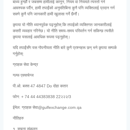
बाध्य हुन्छौं र जबसम्म हामीलाई कानून, नियम वा नियमले त्यस्तो गर्न
आवश्यक पर्दैन, हामी तपाईंको अनुमतिबिना कुनै पनि व्यक्तिलाई प्रदान गर्न
सक्ने कुनै पनि जानकारी हामी खुलासा गर्ने छैनौं।
कृपया यो नीति ध्यानपूर्वक पढ्नुहोस् कि तपाईको व्यक्तिगत जानकारीलाई
कसरी व्यवहार गरिनेछ। यो नीति समय-समय परिवर्तन गर्न सकिन्छ त्यसैले
कृपया यसलाई आवधिक रूपमा पढ्नुहोस्।
यदि तपाईंसँग यस गोपनीयता नीति बारे कुनै प्रश्नहरू छन् भने कृपया सम्पर्क
गर्नुहोस्:
ग्राहक सेवा केन्द्र
गल्फ एक्सचेन्ज
पी.ओ. बक्स 47 4847 Do दोहा कतार
फोन: + 74 44 44383838 22२२२/3
ईमेल: ग्राहक सेवा@gulfexchange.com.qa
नीतिहरु
१. सूचना संकलन