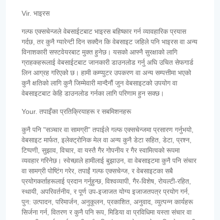
Vir. भाइरस
गल्फ एक्सचेन्जले वेबसाईटबाट भाइरस बहिष्कार गर्न व्यावहारिक प्रयास
गर्दछ, तर कुनै ग्यारेन्टी दिन सक्दैन कि वेबसाइट जहिले पनि भाइरस वा अन्य
विनाशकारी सफ्टवेयरबाट मुक्त हुनेछ। यसको आफ्नै सुरक्षाको लागि
ग्राहकहरूलाई वेबसाईटबाट जानकारी डाउनलोड गर्नु अघि उचित सेफगार्ड
लिन आग्रह गरिएको छ। हामी कम्प्युटर उपकरण वा अन्य सम्पत्तीमा भएको
कुनै क्षतिको लागि कुनै जिम्मेवारी मान्दैनौं जुन वेबसाइटको उपयोग वा
वेबसाइटबाट केहि डाउनलोड गर्नका लागि परिणाम हुन सक्छ।
Your. तपाइँका प्रतिक्रियाहरू र सबमिशनहरू
कुनै पनि "सञ्चार वा सामग्री" तपाईले गल्फ एक्सचेन्जमा प्रसारण गर्नुभयो,
वेबसाइट मार्फत, इलेक्ट्रोनिक मेल वा अन्य कुनै डेटा सहित, डेटा, प्रश्न,
टिप्पणी, सुझाव, विचार, वा यस्तै गैर गोपनीय र गैर स्वामित्वको रूपमा
व्यवहार गरिनेछ। स्वेच्छाले हामीलाई बुझाउन, वा वेबसाइटमा कुनै पनि संचार
वा सामग्री पोष्टिंग गरेर, तपाईं गल्फ एक्सचेन्ज, र वेबसाइटका सबै
प्रयोगकर्ताहरूलाई प्रदान गर्नुहुन्छ, विश्वव्यापी, गैर-विशेष, रोयल्टी-रहित,
स्थायी, अपरिवर्तनीय, र पूर्ण उप-इजाजत योग्य इजाजतपत्र प्रयोग गर्न,
पुन: उत्पादन, परिमार्जन, अनुकूलन, प्रकाशित, अनुवाद, व्युत्पन्न कार्यहरू
सिर्जना गर्न, वितरण र कुनै पनि रूप, मिडिया वा प्रविधिमा यस्ता संचार वा