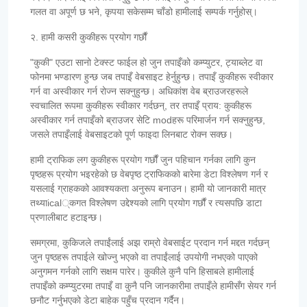
गलत वा अपूर्ण छ भने, कृपया सकेसम्म चाँडो हामीलाई सम्पर्क गर्नुहोस्।
२. हामी कसरी कुकीहरू प्रयोग गर्छौं
"कुकी" एउटा सानो टेक्स्ट फाईल हो जुन तपाइँको कम्प्युटर, ट्याब्लेट वा
फोनमा भण्डारण हुन्छ जब तपाइँ वेबसाइट हेर्नुहुन्छ। तपाइँ कुकीहरू स्वीकार
गर्न वा अस्वीकार गर्न रोज्न सक्नुहुन्छ। अधिकांश वेब ब्राउजरहरूले
स्वचालित रूपमा कुकीहरू स्वीकार गर्दछन्, तर तपाइँ प्राय: कुकीहरू
अस्वीकार गर्न तपाइँको ब्राउजर सेटि modहरू परिमार्जन गर्न सक्नुहुन्छ,
जसले तपाइँलाई वेबसाइटको पूर्ण फाइदा लिनबाट रोक्न सक्छ।
हामी ट्राफिक लग कुकीहरू प्रयोग गर्छौं जुन पहिचान गर्नका लागि कुन
पृष्ठहरू प्रयोग भइरहेको छ वेबपृष्ठ ट्राफिकको बारेमा डेटा विश्लेषण गर्न र
यसलाई ग्राहकको आवश्यकता अनुरूप बनाउन। हामी यो जानकारी मात्र
तथ्याical्कगत विश्लेषण उद्देश्यको लागि प्रयोग गर्छौं र त्यसपछि डाटा
प्रणालीबाट हटाइन्छ।
समग्रमा, कुकिजले तपाईंलाई अझ राम्रो वेबसाईट प्रदान गर्न मद्दत गर्दछन्
जुन पृष्ठहरू तपाईले खोज्नु भएको वा तपाईंलाई उपयोगी नभएको पाएको
अनुगमन गर्नको लागि सक्षम पारेर। कुकीले कुनै पनि हिसाबले हामीलाई
तपाइँको कम्प्युटरमा तपाइँ वा कुनै पनि जानकारीमा तपाइँले हामीसँग सेयर गर्न
छनौट गर्नुभएको डेटा बाहेक पहुँच प्रदान गर्दैन।